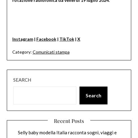
rotazione radiofonica da venerdì 19 luglio 2024.
Instagram
|
Facebook
|
TikTok
|
X
Category:
Comunicati stampa
SEARCH
Search
Recent Posts
Selly baby modella Italia racconta sogni, viaggi e