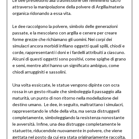
Le dee presiedono alla trasmissione del femminino sacro
attraverso la manipolazione della polvere di Argilla/materia
organica ridonando a essa vita.
Le dee raccolgono la polvere, simbolo delle generazioni
passate, e la mescolano con argilla e cenere per creare
forme grezze che richiamano gli uomini. Nei corpi dei
simulacri ancora morbidi infilano oggetti quali spilli, chiodi e
corde, rappresentanti i doni e i fardelli attribuiti a ciascuno.
Alcuni di questi oggetti sono positivi, come spighe di grano
e semi, mentre altri hanno un significato ambiguo, come
chiodi arrugginiti e sassolini.
Una volta essiccate, le statue vengono dipinte con ocra
rossa in un gesto rituale che simboleggia il passaggio alla
maturità, un punto di non ritorno nella modellazione del
destino umano. Le dee, in seguito, maltrattano i simulacri,
rappresentando le sfide della vita, ma senza distruggerli
completamente, simboleggiando la resistenza nonostante
le avversità. Infine, una dea distrugge completamente le
statuette, riducendole nuovamente in polvere, che viene
gettata nel posto da cui era stata originariamente raccolta,