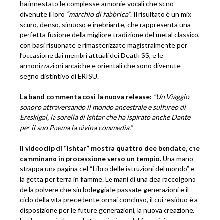
ha innestato le complesse armonie vocali che sono
divenute il loro
“marchio di fabbrica”
. Il risultato è un mix
scuro, denso, sinuoso e inebriante, che rappresenta una
perfetta fusione della migliore tradizione del metal classico,
con basi risuonate e rimasterizzate magistralmente per
l’occasione dai membri attuali dei Death SS, e le
armonizzazioni arcaiche e orientali che sono divenute
segno distintivo di ERISU.
La band commenta così la nuova release:
“Un Viaggio
sonoro attraversando il mondo ancestrale e sulfureo di
Ereskigal, la sorella di Ishtar che ha ispirato anche Dante
per il suo Poema la divina commedia.”
Il videoclip di “Ishtar” mostra quattro dee bendate, che
camminano in processione verso un tempio.
Una mano
strappa una pagina del “Libro delle istruzioni del mondo” e
la getta per terra in fiamme. Le mani di una dea raccolgono
della polvere che simboleggia le passate generazioni e il
ciclo della vita precedente ormai concluso, il cui residuo è a
disposizione per le future generazioni, la nuova creazione.