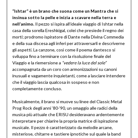
“Ishtar” è un brano che suona come un Mantra che si
insinua sotto la pelle e inizia a scavare nella terra e
nell’animo.
Il pezzo si ispira all’ideale viaggio di Ishtar nella
casa della sorella Ereshkigal, colei che presiede il regno dei
morti; prodromo ispiratore di Dante nella Divina Commedia
e della sua discesa agli inferi per attraversarli e descriverne
gli aspetti. La canzone, così come il poema dantesco si
sviluppa fino a terminare con la risoluzione finale del
Viaggio e la riemersione a
“vedere la luce del sole”
accompagnata da un coro con armonizzazioni su canoni
inusuali e vagamente inquietanti, come a lasciare intendere
che il viaggio lascia qualcosa in sospeso e non
completamente concluso.
Musicalmente, il brano si muove su linee del Classic Metal
Prog Rock degli anni ’80-’90, un omaggio alle radici della
musica più attuale che ERISU desideravano ardentemente
interpretare per chiarire la propria matrice di ispirazione
musicale. Il pezzo è caratterizzato da melodie arcane,
misteriose, chitarre e tastiere ipnotiche sul quale la band