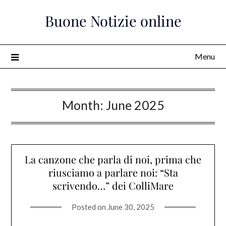
Skip
Buone Notizie online
to
content
Menu
Month:
June 2025
La canzone che parla di noi, prima che
riusciamo a parlare noi: “Sta
scrivendo…” dei ColliMare
Posted on
June 30, 2025