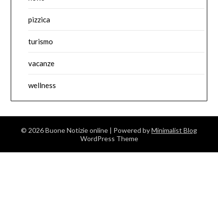
pizzica
turismo
vacanze
wellness
© 2026 Buone Notizie online
| Powered by
Minimalist Blog
WordPress Theme