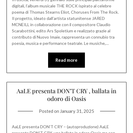
digitali, l’album musicale THE ROCK ispirato al celebre
poema di Thomas Stearns Eliot, Choruses From The Rock.
Il progetto, ideato dall’artista statunitense JARED
MCNEILL in collaborazione con il compositore Claudio
Scarabottini, edito Ars Spoletium e realizzato grazie al
contributo di Nuovo Imaie, rappresenta un connubio tra
poesia, musica e performance teatrale. Le musiche,…
Read more
AaLE presenta DON’T CRY , ballata in
odoro di Oasis
Posted on
January 31, 2025
AaLE presenta DON’T CRY – (autoproduzione) AaLE
presenta DON’T CRY, una ballata in odore Oasis ma con