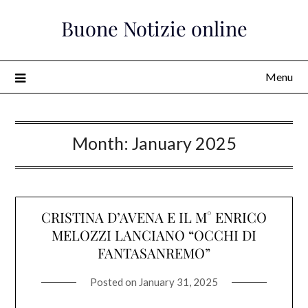
Skip
Buone Notizie online
to
content
Menu
Month:
January 2025
CRISTINA D’AVENA E IL M° ENRICO
MELOZZI LANCIANO “OCCHI DI
FANTASANREMO”
Posted on
January 31, 2025