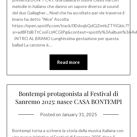
melodie in italiano che danno un sapore diverso al sound
del duo Gallagher… Noel che ha ascoltato per vie traverse il
brano ha detto “Nice” Ascolta
https://open.spotify.com/track/0DdsqbQdQZmtkZTYiGkic7?
si=ad8FfziBTtCsoFcz4CGlPg&context=spotify%3Aalbum%3A
INTRO AL BRANO Lunghissima gestazione per questa
ballad La canzone è…
Read more
Bontempi protagonista al Festival di
Sanremo 2025: nasce CASA BONTEMPI
Posted on
January 31, 2025
Bontempi torna a scrivere la storia della musica italiana con
una nuova iniziativa al Festival di Sanremo 2025 dopo il