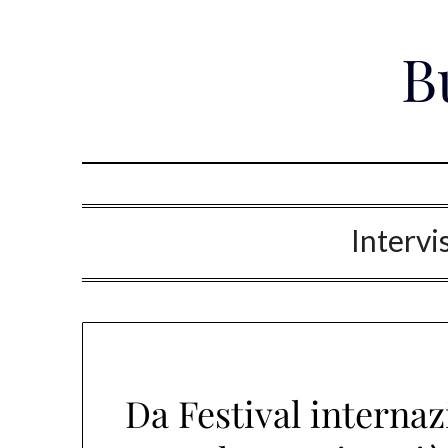
Skip
to
B
content
Intervi
Da Festival internaz