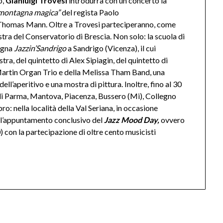
o,
Gianluigi Trovesi
introdurrà con un concerto la
 montagna magica”
del regista Paolo
 Thomas Mann. Oltre a Trovesi parteciperanno, come
stra del Conservatorio di Brescia. Non solo: la scuola di
egna
Jazzin’Sandrigo
a Sandrigo (Vicenza), il cui
a, del quintetto di Alex Sipiagin, del quintetto di
Martin Organ Trio e della Melissa Tham Band, una
ll’aperitivo e una mostra di pittura. Inoltre, fino al 30
à di Parma, Mantova, Piacenza, Bussero (Mi), Collegno
o: nella località della Val Seriana, in occasione
à l’appuntamento conclusivo del
Jazz Mood Day,
ovvero
con la partecipazione di oltre cento musicisti