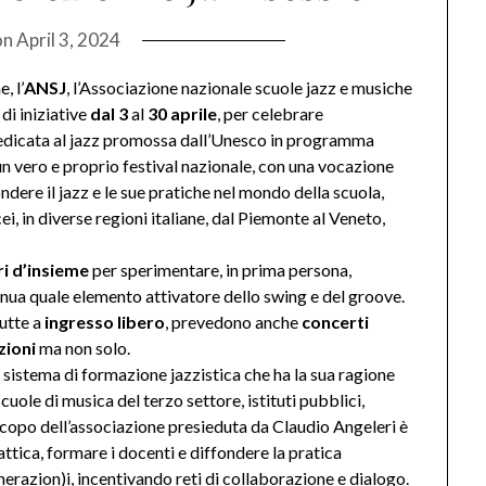
on
April 3, 2024
, l’
ANSJ
, l’Associazione nazionale scuole jazz e musiche
 di iniziative
dal 3
al
30 aprile
, per celebrare
dedicata al jazz promossa dall’Unesco in programma
n vero e proprio festival nazionale, con una vocazione
ndere il jazz e le sue pratiche nel mondo della scuola,
cei, in diverse regioni italiane, dal Piemonte al Veneto,
i d’insieme
per sperimentare, in prima persona,
tinua quale elemento attivatore dello swing e del groove.
utte a
ingresso libero
, prevedono anche
concerti
zioni
ma non solo.
 sistema di formazione jazzistica che ha la sua ragione
cuole di musica del terzo settore, istituti pubblici,
o scopo dell’associazione presieduta da Claudio Angeleri è
ttica, formare i docenti e diffondere la pratica
erazion)i, incentivando reti di collaborazione e dialogo.