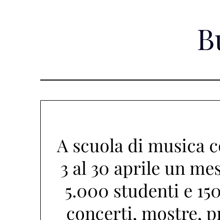
Skip
to
B
content
A scuola di musica c
3 al 30 aprile un mes
5.000 studenti e 150
concerti, mostre, p