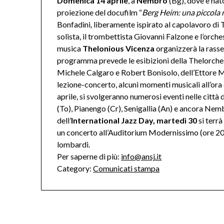
Domenica 14 aprile
,
a
Nembro
(Bg), dove è nat
proiezione del docufilm “
Berg Heim: una piccola
Bonfadini
,
liberamente ispirato al capolavoro di
solista, il trombettista Giovanni Falzone e l’orche
musica
Thelonious Vicenza
organizzerà la rass
programma prevede le esibizioni della Thelorchestr
Michele Calgaro e Robert Bonisolo, dell’Ettore 
lezione-concerto, alcuni momenti musicali all’ora de
aprile, si svolgeranno numerosi eventi nelle citt
(To), Pianengo (Cr), Senigallia (An) e ancora Nembr
dell’
International Jazz Day,
martedì 30
si terr
un concerto all’Auditorium Modernissimo (ore 20) 
lombardi.
Per saperne di più:
info@ansj.it
Category:
Comunicati stampa