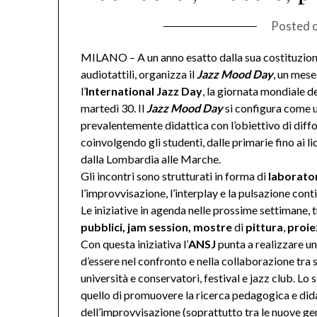
Posted 
MILANO – A un anno esatto dalla sua costituzione
audiotattili, organizza il
Jazz Mood Day
, un mese
l’
International Jazz Day
, la giornata mondiale 
martedì 30. Il
Jazz Mood Day
si configura come u
prevalentemente didattica con l’obiettivo di diffo
coinvolgendo gli studenti, dalle primarie fino ai li
dalla Lombardia alle Marche.
Gli incontri sono strutturati in forma di
laborator
l’improvvisazione, l’interplay e la pulsazione con
Le iniziative in agenda nelle prossime settimane, t
pubblici, jam session, mostre
di
pittura
,
proie
Con questa iniziativa l’
ANSJ
punta a realizzare un
d’essere nel confronto e nella collaborazione tra s
università e conservatori, festival e jazz club. L
quello di promuovere la ricerca pedagogica e dida
dell’improvvisazione (soprattutto tra le nuove gen