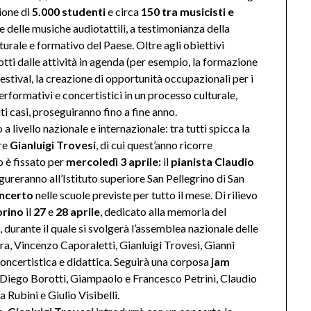
zione di
5.000 studenti
e circa
150 tra musicisti e
e delle musiche audiotattili, a testimonianza della
urale e formativo del Paese. Oltre agli obiettivi
otti dalle attività in agenda (per esempio, la formazione
estival, la creazione di opportunità occupazionali per i
 performativi e concertistici in un processo culturale,
ti casi, proseguiranno fino a fine anno.
 a livello nazionale e internazionale: tra tutti spicca la
ore
Gianluigi Trovesi
, di cui quest’anno ricorre
 è fissato per
mercoledì 3 aprile:
il
pianista Claudio
gureranno all’Istituto superiore San Pellegrino di San
oncerto
nelle scuole previste per tutto il mese. Di rilievo
rino
il
27
e
28 aprile
, dedicato alla memoria del
durante il quale si svolgerà l’assemblea nazionale delle
tra, Vincenzo Caporaletti, Gianluigi Trovesi, Gianni
concertistica e didattica. Seguirà una corposa
jam
ui Diego Borotti, Giampaolo e Francesco Petrini, Claudio
Rubini e Giulio Visibelli.