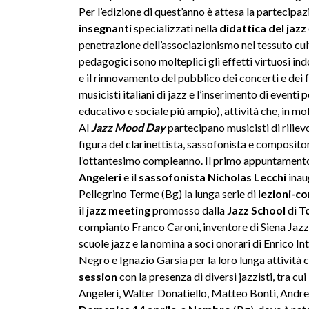
Per l’edizione di quest’anno è attesa la partecipa
insegnanti
specializzati nella
didattica del jazz
penetrazione dell’associazionismo nel tessuto cult
pedagogici sono molteplici gli effetti virtuosi ind
e il rinnovamento del pubblico dei concerti e dei f
musicisti italiani di jazz e l’inserimento di eventi
educativo e sociale più ampio), attività che, in mol
Al
Jazz Mood Day
partecipano musicisti di rilievo
figura del clarinettista, sassofonista e composit
l’ottantesimo compleanno. Il primo appuntamento
Angeleri
e il
sassofonista Nicholas Lecchi
inau
Pellegrino Terme (Bg) la lunga serie di
lezioni-c
il
jazz meeting
promosso dalla
Jazz School
di
To
compianto Franco Caroni, inventore di Siena Jazz, 
scuole jazz e la nomina a soci onorari di Enrico In
Negro e Ignazio Garsia per la loro lunga attività 
session
con la presenza di diversi jazzisti, tra c
Angeleri, Walter Donatiello, Matteo Bonti, Andrea 