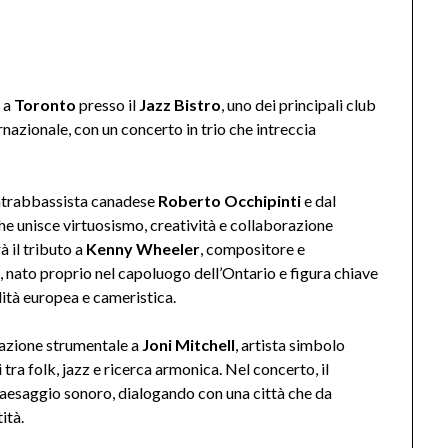
à a
Toronto
presso il
Jazz Bistro
, uno dei principali club
ernazionale, con un concerto in trio che intreccia
ntrabbassista canadese
Roberto Occhipinti
e dal
che unisce virtuosismo, creatività e collaborazione
 il tributo a
Kenny Wheeler
, compositore e
, nato proprio nel capoluogo dell’Ontario e figura chiave
ilità europea e cameristica.
azione strumentale a
Joni Mitchell
, artista simbolo
tra folk, jazz e ricerca armonica. Nel concerto, il
 paesaggio sonoro, dialogando con una città che da
ità.