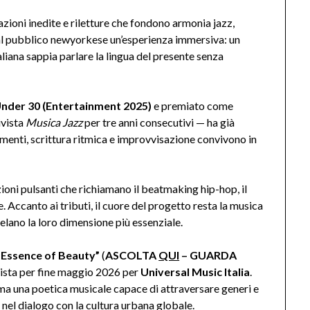
azioni inedite e riletture che fondono armonia jazz,
rà al pubblico newyorkese un’esperienza immersiva: un
iana sappia parlare la lingua del presente senza
nder 30 (Entertainment 2025)
e premiato come
ivista
Musica Jazz
per tre anni consecutivi — ha già
menti, scrittura ritmica e improvvisazione convivono in
ioni pulsanti che richiamano il beatmaking hip-hop, il
Accanto ai tributi, il cuore del progetto resta la musica
velano la loro dimensione più essenziale.
 Essence of Beauty”
(
ASCOLTA
QUI
– GUARDA
vista per fine maggio 2026 per
Universal Music Italia
.
a una poetica musicale capace di attraversare generi e
 nel dialogo con la cultura urbana globale.