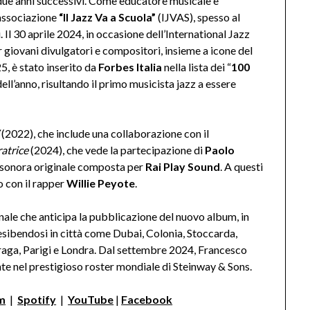
due anni successivi. Come educatore musicale e
’associazione
“Il Jazz Va a Scuola”
(IJVAS), spesso al
i. Il 30 aprile 2024, in occasione dell’International Jazz
 giovani divulgatori e compositori, insieme a icone del
5, è stato inserito da
Forbes Italia
nella lista dei “
100
i dell’anno, risultando il primo musicista jazz a essere
(2022), che include una collaborazione con il
ratrice
(2024), che vede la partecipazione di
Paolo
 sonora originale composta per
Rai Play Sound
. A questi
o con il rapper
Willie Peyote
.
ale che anticipa la pubblicazione del nuovo album, in
 esibendosi in città come Dubai, Colonia, Stoccarda,
aga, Parigi e Londra. Dal settembre 2024, Francesco
nte nel prestigioso roster mondiale di Steinway & Sons.
m
|
Spotify
|
YouTube
|
Facebook