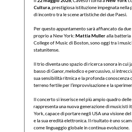
Il
22 maggio 2026
, Cavestri torna a
New York
co
Cultura
, prestigiosa istituzione impegnata nella 
di incontro tra le scene artistiche dei due Paesi.
Per questo appuntamento sarà affiancato da due gi
proprio a New York:
Mattia Muller
alla batteria
College of Music di Boston, sono oggi tra i musici
statunitense.
Il trio diventa uno spazio di ricerca sonora in cui 
basso di Ganor, melodico e percussivo, si intrecci
sua sensibilità ritmica e la profonda conoscenza
terreno fertile per l’improvvisazione e la sperime
Il concerto si inserisce nel più ampio quadro delle r
rappresenta una nuova generazione di musicisti i
York, capace di portare negli USA una visione del
e la sua eredità elettronica. Il risultato è uno sca
come linguaggio globale in continua evoluzione.