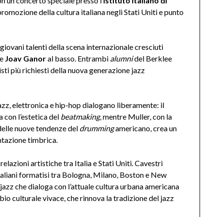
n un concerto speciale presso l’
Istituto Italiano di
promozione della cultura italiana negli Stati Uniti e punto
ovani talenti della scena internazionale cresciuti
 e
Joav Ganor
al basso. Entrambi
alumni
del Berklee
sti più richiesti della nuova generazione jazz
jazz, elettronica e hip-hop dialogano liberamente: il
a con l’estetica del
beatmaking
, mentre Muller, con la
 delle nuove tendenze del
drumming
americano, crea un
ntazione timbrica.
elazioni artistiche tra Italia e Stati Uniti. Cavestri
taliani formatisi tra Bologna, Milano, Boston e New
 jazz che dialoga con l’attuale cultura urbana americana
mbio culturale vivace, che rinnova la tradizione del jazz