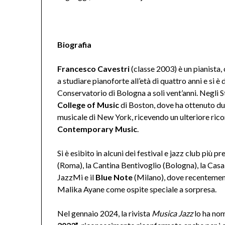
Biografia
Francesco Cavestri
(classe 2003) è un pianista,
a studiare pianoforte all’età di quattro anni e si 
Conservatorio di Bologna a soli vent’anni. Negli St
College of Music
di Boston, dove ha ottenuto due
musicale di New York, ricevendo un ulteriore ric
Contemporary Music
.
Si è esibito in alcuni dei festival e jazz club più pr
(Roma), la Cantina Bentivoglio (Bologna), la Casa 
JazzMi e il
Blue Note
(Milano), dove recentemen
Malika Ayane come ospite speciale a sorpresa.
Nel gennaio 2024, la rivista
Musica Jazz
lo ha nomi