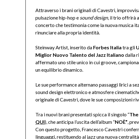
Attraverso i brani originali di Cavestri, improvvis
pulsazione hip-hop e
sound design
, il trio offri
concerto che testimonia come la nuova musica ital
rinunciare alla propria identità.
Steinway Artist, inserito da
Forbes Italia
tra gli
U
Miglior Nuovo Talento del Jazz Italiano
dalla r
affermato uno stile unico in cui groove, campiona
un equilibrio dinamico.
Le sue performance alternano passaggi lirici a sez
sound design elettronico e atmosfere cinematiche. 
originale di Cavestri, dove le sue composizioni ri
Tra i nuovi brani presentati spicca il singolo “
The
QUI
), che anticipa l’uscita dell’album “
NOÈ”
, pre
Con questo progetto, Francesco Cavestri conferm
linguaggi, restituendo al jazz una nuova centralità