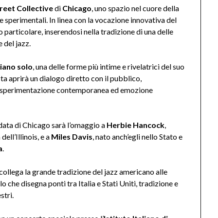
reet Collective
di
Chicago
, uno spazio nel cuore della
e sperimentali. In linea con la vocazione innovativa del
 particolare, inserendosi nella tradizione di una delle
e del jazz.
iano solo
, una delle forme più intime e rivelatrici del suo
sta aprirà un dialogo diretto con il pubblico,
zz, sperimentazione contemporanea ed emozione
data di Chicago sarà l’omaggio a
Herbie Hancock
,
ell’Illinois, e a
Miles Davis
, nato anch’egli nello Stato e
a
.
collega la grande tradizione del jazz americano alle
 che disegna ponti tra Italia e Stati Uniti, tradizione e
stri.