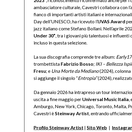
2023”
, riconoscimento riconfermato anche per i 
ambasciatore culturale, Cavestri collabora con l
fianco di importanti artisti italiani e internazional
Day dell’UNESCO, ha ricevuto l’
IJVAS Award
per
jazz italiano come Stefano Bollani. Nell’aprile 202
Under 30”
, tra i giovani più talentuosi e influent
incluso in questa selezione.
La sua discografia comprende tre album:
Early17
trombettista
Fabrizio Bosso
;
IKI – Bellezza Ispi
Fresu
; e
Una Morte da Mediano
(2024), colonna
si aggiunge il singolo “
Entropia”
(2024), realizzat
Da gennaio 2026 ha intrapreso un tour internazion
uscita a fine maggio per
Universal Music Italia
,
Amburgo, New York, Chicago, Toronto, Malta, Pr
Cavestri è
Steinway Artist
, entrando ufficialme
Profilo Steinway Artist
|
Sito Web
|
Instagra