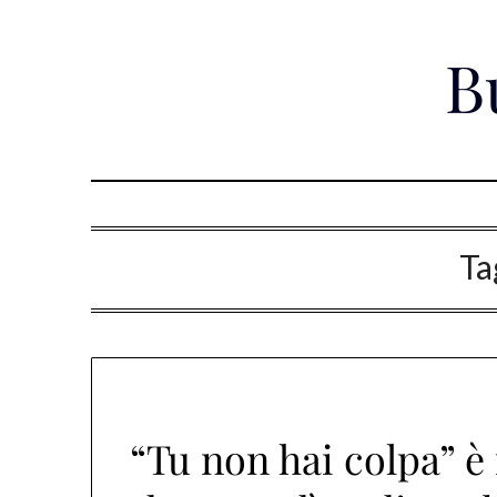
Skip
to
B
content
Ta
“Tu non hai colpa” è 