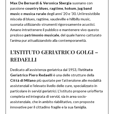
Max De Bernardi & Veronica Sbergia
suonano con
passione
country blues
,
ragtime
,
hokum
,
jug band
music
e
musica rurale
degli anni ’20 e ’30. Un’irresistibile
miscela di blues, ragtime, vaudeville e hillbilly music,
suonata utilizzando strumenti rigorosamente acustici.
Amano intrattenere il pubblico e mantenere vivo questo
prezioso
patrimonio musicale
, del quale hanno catturato
l’anima pur attualizzandolo alla contemporaneità.
L’ISTITUTO GERIATRICO GOLGI –
REDAELLI
Dedicato all’assistenza geriatrica dal 1953, l’
Istituto
Geriatrico Piero Redaelli
è una delle strutture della
Città di Milano
più quotate per l’attenzione alle modalità
assistenziali e l’elevato livello delle cure, specializzato in
particolare in servizi geriatrici. L’Istituto propone un’offerta
completa ed integrata di servizi, sia in area socio-
assistenziale, che in ambito riabilitativo, con proposte
innovative per il cittadino fragile e la sua famiglia.