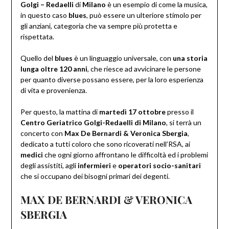
Golgi – Redaelli
di
Milano
è un esempio di come la musica,
in questo caso
blues
, può essere un ulteriore stimolo per
gli anziani, categoria che va sempre più protetta e
rispettata.
Quello del
blues
è un linguaggio universale, con
una storia
lunga oltre 120 anni
, che riesce ad avvicinare le persone
per quanto diverse possano essere, per la loro esperienza
di vita e provenienza.
Per questo, la mattina di
martedì 17 ottobre
presso il
Centro Geriatrico Golgi-Redaelli di Milano
, si terrà un
concerto con
Max De Bernardi & Veronica Sbergia
,
dedicato a tutti coloro che sono ricoverati nell’RSA, ai
medici
che ogni giorno affrontano le difficoltà ed i problemi
degli assistiti, agli
infermieri
e
operatori socio-sanitari
che si occupano dei bisogni primari dei degenti.
MAX DE BERNARDI & VERONICA
SBERGIA