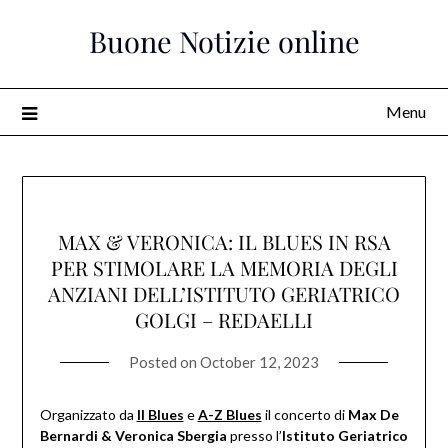
Skip
Buone Notizie online
to
content
Menu
MAX & VERONICA: IL BLUES IN RSA
PER STIMOLARE LA MEMORIA DEGLI
ANZIANI DELL’ISTITUTO GERIATRICO
GOLGI – REDAELLI
Posted on
October 12, 2023
Organizzato da
Il Blues
e
A-Z Blues
il concerto di
Max De
Bernardi & Veronica Sbergia
presso l’
Istituto Geriatrico