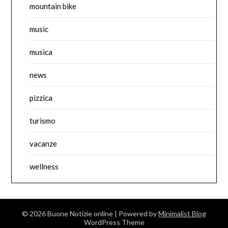
mountain bike
music
musica
news
pizzica
turismo
vacanze
wellness
© 2026 Buone Notizie online
| Powered by
Minimalist Blog
WordPress Theme