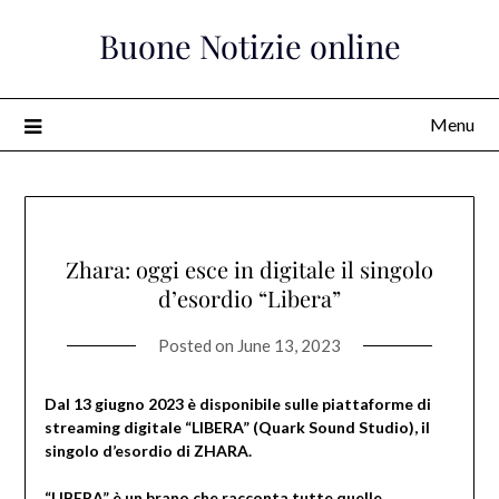
Skip
Buone Notizie online
to
content
Menu
Zhara: oggi esce in digitale il singolo
d’esordio “Libera”
Posted on
June 13, 2023
Dal 13 giugno 2023 è disponibile sulle piattaforme di
streaming digitale “LIBERA” (Quark Sound Studio), il
singolo d’esordio di ZHARA.
“LIBERA” è un brano che racconta tutte quelle