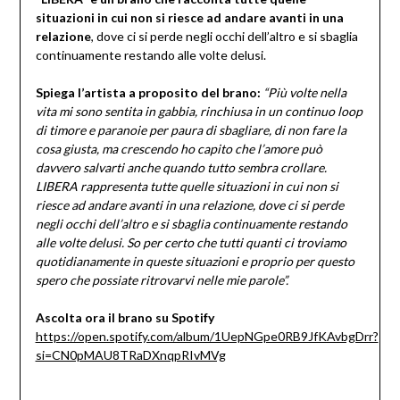
situazioni in cui non si riesce ad andare avanti in una
relazione
, dove ci si perde negli occhi dell’altro e si sbaglia
continuamente restando alle volte delusi.
Spiega l’artista a proposito del brano:
“Più volte nella
vita mi sono sentita in gabbia, rinchiusa in un continuo loop
di timore e paranoie per paura di sbagliare, di non fare la
cosa giusta, ma crescendo ho capito che l’amore può
davvero salvarti anche quando tutto sembra crollare.
LIBERA rappresenta tutte quelle situazioni in cui non si
riesce ad andare avanti in una relazione, dove ci si perde
negli occhi dell’altro e si sbaglia continuamente restando
alle volte delusi. So per certo che tutti quanti ci troviamo
quotidianamente in queste situazioni e proprio per questo
spero che possiate ritrovarvi nelle mie parole”.
Ascolta ora il brano su Spotify
https://open.spotify.com/album/1UepNGpe0RB9JfKAvbgDrr?
si=CN0pMAU8TRaDXnqpRIvMVg