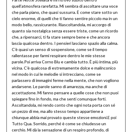
quell’atmosfera rarefatta. Mi sembra di ascoltare una voce
che parla piano, che quasi sussurra. È come stare sotto un
cielo enorme, di quelli che ti fanno sentire piccolo ma in un
modo bello, rassicurante. Riascoltandola, mi accorgo di
quanto sia nostalgica senza essere triste, come un ricordo
che, a ripensarci, ti fa stare sempre bene e che ancora
lascia qualcosa dentro. I pensieri lasciano spazio alla calma.
C’è quasi un senso di sospensione, come se il tempo
rallentasse per farmi respirare dentro le mie stesse
parole.Poi arriva Corno Blu e cambia tutto. È più intima, più
vicina. C’è qualcosa di estremamente dolce e malinconico
nel modo in cui le melodie si intrecciano, come se
parlassero di immagini ferme nella mente, che non vogliono
andarsene. Le parole sanno di amarezza, ma anche di
accettazione. Mi fanno pensare a quelle cose che non puoi
spiegare ﬁno in fondo, ma che senti comunque forti.
Ascoltandola, mi rendo conto che ogni nota porta con sé
un pezzo di me, ma allo stesso tempo appartiene a
chiunque abbia mai provato queste stesse emozioni.E poi
Tutto Qua. Sorrido, perché è come se chiudesse un
cerchio. Mi dà la sensazione di un respiro profondo, di