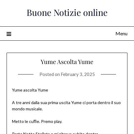
Skip
Buone Notizie online
to
content
Menu
Yume Ascolta Yume
Posted on
February 3, 2025
Yume ascolta
Yume
A tre anni dalla sua prima uscita Yume ci porta dentro il suo
mondo musicale.
Metto le cu
ﬃ
e. Premo
play.
Parte Notte Stellata e mi ritrovo subito dentro