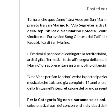
Posted on
Torna anche quest’anno “Una Voce per San Marino”
privato tra
San Marino RTV
, la
Segreteria di S
della Repubblica di San Marino
e
Media Evolut
vincitore all’Eurovision Song Contest dal 7 all’1
Repubblica di San Marino.
Il Festival si propone di coniugare la territoriali
artisti già affermati, il tutto all’insegna della qu
Marino” di rappresentare un trampolino di lancio
“Una Voce per San Marino” vedrà la partecipazio
musicale che abbiano già compiuto 16 anni entro il
della lingua nell’interpretazione del brano presen
Per la Categoria Big non ci saranno selezioni,
selezionati, al pari dei concorrenti individuati da