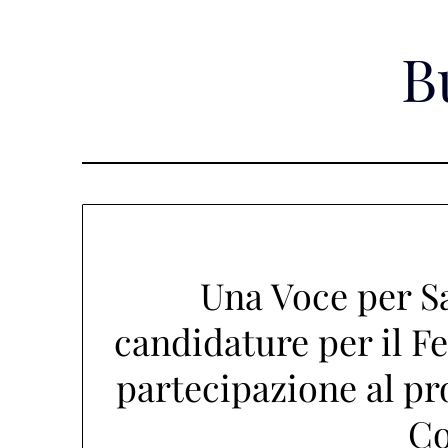
Skip
to
B
content
Una Voce per Sa
candidature per il Fe
partecipazione al p
Co