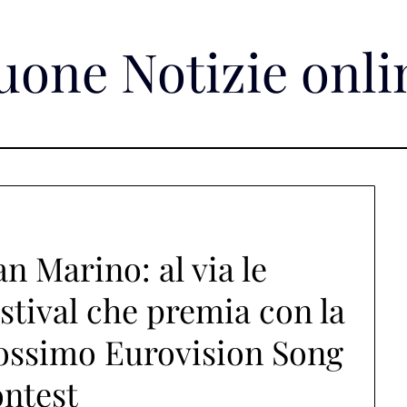
uone Notizie onli
n Marino: al via le
stival che premia con la
rossimo Eurovision Song
ntest