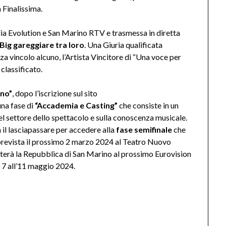
 Finalissima.
a Evolution e San Marino RTV e trasmessa in diretta
Big gareggiare tra loro
. Una Giuria qualificata
za vincolo alcuno, l’Artista Vincitore di “Una voce per
classificato.
ino”
, dopo l’iscrizione sul sito
 una fase di
“Accademia e Casting”
che consiste in un
el settore dello spettacolo e sulla conoscenza musicale.
à il lasciapassare per accedere alla
fase semifinale
che
prevista il prossimo 2 marzo 2024 al Teatro Nuovo
nterà la Repubblica di San Marino al prossimo Eurovision
 7 all’11 maggio 2024.