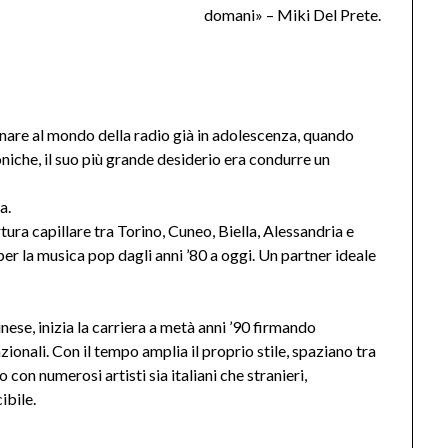
domani» – Miki Del Prete.
inare al mondo della radio già in adolescenza, quando
oniche, il suo più grande desiderio era condurre un
a.
ura capillare tra Torino, Cuneo, Biella, Alessandria e
per la musica pop dagli anni ’80 a oggi. Un partner ideale
se, inizia la carriera a metà anni ’90 firmando
ionali. Con il tempo amplia il proprio stile, spaziano tra
 con numerosi artisti sia italiani che stranieri,
ibile.