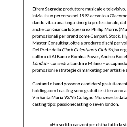
Efrem Sagrada: produttore musicale e televisivo, 
inizia il suo percorso nel 1993 accanto a Giacom
dando vita a una lunga sinergia professionale, dal 
anche con Giancarlo Spezia ex Phillip Morris (Mur
promozionali per brand come Campari, Stock, Illy
Master Consulting, oltre a produrre dischi per vol
Del Prete della
Giack Celentano’s Club Srl
, ha or
calibro di Al Bano e Romina Power, Andrea Bocelli
London
– con sedi a Londra e Milano – occupandosi
promozioni e strategie di marketing per artisti e 
Cantanti e band possono candidarsi gratuitamen
holding.com i casting sono gratuiti e si terranno 
Via Santa Maria 93/95 Cologno Monzese, la data 
casting tipo: passionecasting o seven london.
«Ho scritto canzoni per chi ha fatto la st