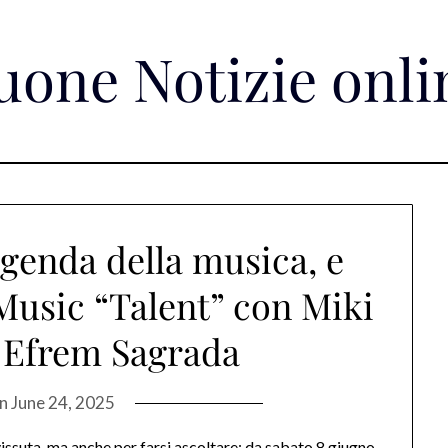
uone Notizie onli
genda della musica, e
Music “Talent” con Miki
 Efrem Sagrada
on
June 24, 2025
issuta, ma anche per farsi ascoltare: da sabato 8 giugno,