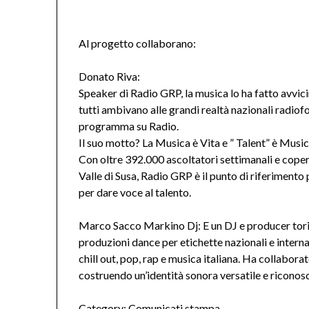
Al progetto collaborano:
Donato Riva:
Speaker di Radio GRP, la musica lo ha fatto avvic
tutti ambivano alle grandi realtà nazionali radiof
programma su Radio.
Il suo motto? La Musica è Vita e ” Talent” è Music
Con oltre 392.000 ascoltatori settimanali e copert
Valle di Susa, Radio GRP è il punto di riferimento 
per dare voce al talento.
Marco Sacco Markino Dj: E un DJ e producer torine
produzioni dance per etichette nazionali e internaz
chill out, pop, rap e musica italiana. Ha collaborato
costruendo un’identità sonora versatile e riconosc
Category:
Comunicati stampa