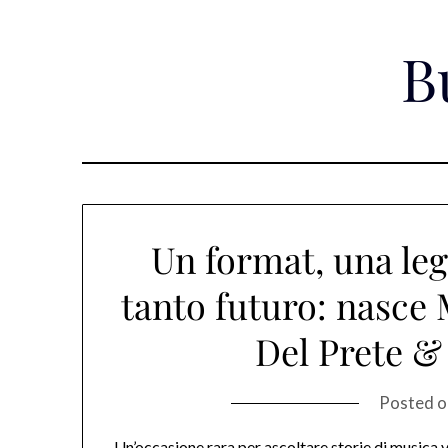
Skip
to
B
content
Un format, una leg
tanto futuro: nasce 
Del Prete &
Posted 
Un’occasione rara per ascoltare storie di musica v