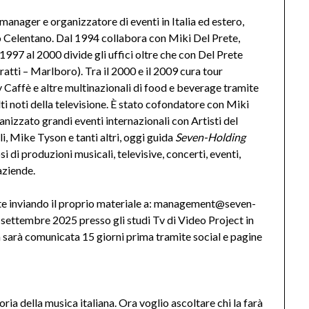
manager e organizzatore di eventi in Italia ed estero,
o Celentano. Dal 1994 collabora con Miki Del Prete,
1997 al 2000 divide gli uffici oltre che con Del Prete
atti – Marlboro). Tra il 2000 e il 2009 cura tour
 Caffè e altre multinazionali di food e beverage tramite
ti noti della televisione. È stato cofondatore con Miki
ganizzato grandi eventi internazionali con Artisti del
, Mike Tyson e tanti altri, oggi guida
Seven-Holding
 di produzioni musicali, televisive, concerti, eventi,
aziende.
te inviando il proprio materiale a: management@seven-
a settembre 2025 presso gli studi Tv di Video Project in
sarà comunicata 15 giorni prima tramite social e pagine
oria della musica italiana. Ora voglio ascoltare chi la farà