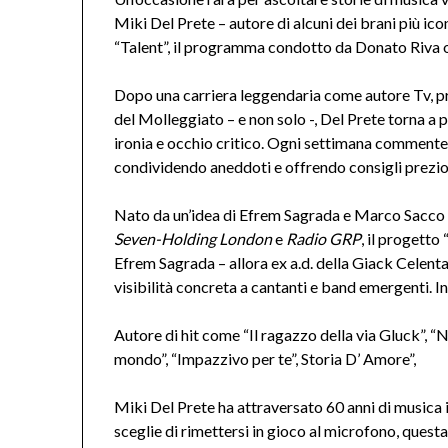
Miki Del Prete – autore di alcuni dei brani più ico
“Talent”, il programma condotto da Donato Riva o
Dopo una carriera leggendaria come autore Tv, pr
del Molleggiato – e non solo -, Del Prete torna a
ironia e occhio critico. Ogni settimana commente
condividendo aneddoti e offrendo consigli preziosi 
Nato da un’idea di Efrem Sagrada e Marco Sacco 
Seven-Holding London
e
Radio GRP
, il progetto
Efrem Sagrada – allora ex a.d. della Giack Celenta
visibilità concreta a cantanti e band emergenti. I
Autore di hit come “Il ragazzo della via Gluck”, “
mondo”, “Impazzivo per te”, Storia D’ Amore”,
Miki Del Prete ha attraversato 60 anni di musica i
sceglie di rimettersi in gioco al microfono, questa