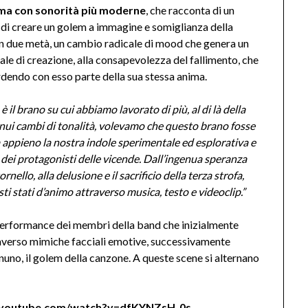
0, ma con sonorità più moderne
, che racconta di un
di creare un golem a immagine e somiglianza della
 in due metà, un cambio radicale di mood che genera un
tuale di creazione, alla consapevolezza del fallimento, che
erdendo con esso parte della sua stessa anima.
è il brano su cui abbiamo lavorato di più, al di là della
nui cambi di tonalità, volevamo che questo brano fosse
a appieno la nostra indole sperimentale ed esplorativa e
 dei protagonisti delle vicende. Dall’ingenua speranza
rnello, alla delusione e il sacrificio della terza strofa,
ti stati d’animo attraverso musica, testo e videoclip.”
 performance dei membri della band che inizialmente
raverso mimiche facciali emotive, successivamente
nuno, il golem della canzone. A queste scene si alternano
.youtube.com/watch?v=dfKYNZsH_0s