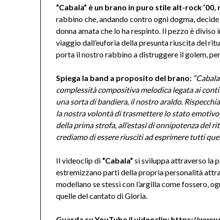
“Cabala” è un brano in puro stile alt-rock ’0
rabbino che, andando contro ogni dogma, decide 
donna amata che lo ha respinto. Il pezzo è diviso
viaggio dall’euforia della presunta riuscita del ri
porta il nostro rabbino a distruggere il golem, p
Spiega la band a proposito del brano:
“Cabala 
complessità compositiva melodica legata ai conti
una sorta di bandiera, il nostro araldo. Rispecchi
la nostra volontà di trasmettere lo stato emotivo
della prima strofa, all’estasi di onnipotenza del rito
crediamo di essere riusciti ad esprimere tutti ques
Il videoclip di
“Cabala”
si sviluppa attraverso la
estremizzano parti della propria personalità att
modellano se stessi con l’argilla come fossero, og
quelle del cantato di Gloria.
Guarda su YouTube il videoclip:
https://www