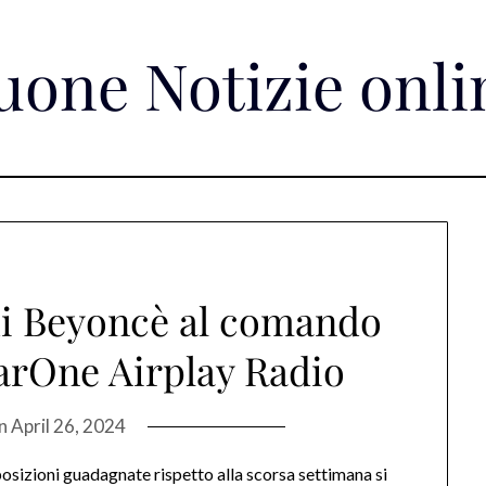
uone Notizie onli
di Beyoncè al comando
EarOne Airplay Radio
on
April 26, 2024
osizioni guadagnate rispetto alla scorsa settimana si