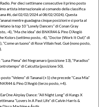
Radio. Per dieci settimane consecutive il primo posto
ltimo artista internazionale al comando della classifica
imana #6, dal 02/02/2024 al 08/02/2024). Questa
Tananai mentre guadagna cinque posizioni e si porta al
pletano la top 10 “Lonely Dancers” di Conan Gray
posto, -4), “Ma che idea” dei BNKR44 & Pino D’Angiò
he Kolors (settimo posto, -4), “Doctor (Work It Out)” di
), “Come un tuono” di Rose Villain feat. Guè (nono posto,
).
o: “Luna Piena” dei Negramaro (posizione 13), “Paradiso”
Controtempo” di Calcutta (posizione 50).
mo posto “Veleno” di Tananai (+1) che precede “Casa Mia”
 BNKR44 & Pino D’Angiò (terzo posto, +4).
a EarOne Airplay Dance: “All Night Long” di Kungs X
ttimana “Lovers In A Past Life” di Calvin Harris &
e Disco Machine e Ásdís.