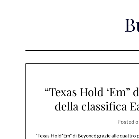
Skip
to
B
content
“Texas Hold ‘Em” 
della classifica 
Posted 
“Texas Hold ‘Em” di Beyoncè grazie alle quattro p