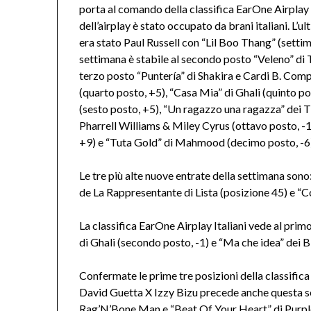
porta al comando della classifica EarOne Airplay 
dell’airplay è stato occupato da brani italiani. L’u
era stato Paul Russell con “Lil Boo Thang” (sett
settimana è stabile al secondo posto “Veleno” di 
terzo posto “Puntería” di Shakira e Cardi B. Com
(quarto posto, +5), “Casa Mia” di Ghali (quinto 
(sesto posto, +5), “Un ragazzo una ragazza” dei T
Pharrell Williams & Miley Cyrus (ottavo posto, -1
+9) e “Tuta Gold” di Mahmood (decimo posto, -6
Le tre più alte nuove entrate della settimana son
de La Rappresentante di Lista (posizione 45) e “
La classifica EarOne Airplay Italiani vede al pri
di Ghali (secondo posto, -1) e “Ma che idea” dei
Confermate le prime tre posizioni della classific
David Guetta X Izzy Bizu precede anche questa se
Rag’N’Bone Man e “Beat Of Your Heart” di Purpl