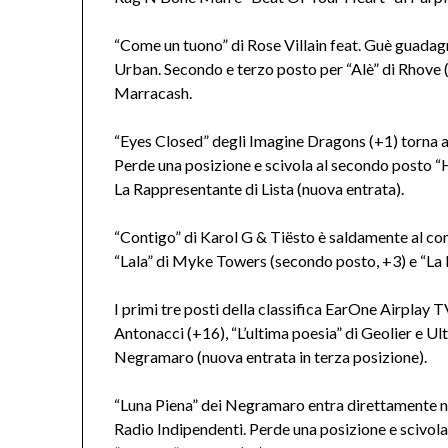
“Come un tuono” di Rose Villain feat. Guè guadagn
Urban. Secondo e terzo posto per “Alè” di Rhove (
Marracash.
“Eyes Closed” degli Imagine Dragons (+1) torna a
Perde una posizione e scivola al secondo posto “
La Rappresentante di Lista (nuova entrata).
“Contigo” di Karol G & Tiësto è saldamente al co
“Lala” di Myke Towers (secondo posto, +3) e “La 
I primi tre posti della classifica EarOne Airplay 
Antonacci (+16), “L’ultima poesia” di Geolier e U
Negramaro (nuova entrata in terza posizione).
“Luna Piena” dei Negramaro entra direttamente ne
Radio Indipendenti. Perde una posizione e scivol