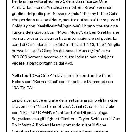
Per la prima volta al numero 1 della classifica EarOne
Airplay, Tananai ed Annalisa con “Storie Brevi”, secondo
gradino del podio per “Sesso e Samba” di Tony Effe e Gaia
che perdono una posizione, mentre entrano al terzo posto i
Coldplay con “feelslikeimfallinginlove”, il brano che anticipa
l’uscita del nuovo album “Moon Music”; da ben 6 settimane
non era presente alcun artista internazionale sul podio. La
band di Chris Martin si esibirà in Italia il 12, 13, 15 e 16 luglio
presso lo stadio Olimpico di Roma che accoglierà circa
300.000 persone accorse da tutta Italia (e non solo) per
vedere la band britannica dal vivo.
Nella top 10 EarOne Airplay sono presenti anche i The
Kolors con “Karma”, Ghali con “Paprika” e Mahmood con
“RA TA TA”.
Le più alte nuove entrate della settimana sono gli Imagine
Dragons con “Nice to meet you”, Camila Cabello ft. Drake
con “HOT UPTOWN”, e “Latitante” di Ditonellapiaga.
Segnaliamo tra gli Highest Climbers, Taylor Swift con “I Can
Do It With A Broken Heart”, portando avanti il filone
Country che aveva visto protagonista Beyoncè nelle