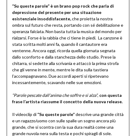
“Su queste parole”
è un brano pop rock
che parla di
depressione del presente per una situazione
esistenziale insoddisfacente,
che proietta la nostra
ombra sul futuro che resta, portando con sé debilitazione e
speranza falciata. Non basta tutta la musica del mondo per
rialzarsi. Forse è la rabbia che ci tiene in piedi. La canzone è
stata scritta molti anni fa, quando il cantautore era
ventenne. Ancora oggi, ricorda quella giornata segnata
dallo sconforto e dalla stanchezza dello studio. Prese la
chitarra, si sedette alla scrivania e attaccò la prima strofa
che gli venne in mente, mentre le dita sulla tastiera
l’accompagnavano. Due accordi aperti si ripetevano
incessantemente, scavando nelle sue emozioni.
“Parole pescate dall’anima che soffre e si alza”
,
con questa
frase l’artista riassume il concetto della nuova release.
Il videoclip di
“Su queste parole”
descrive una grande città
e un ragazzo/uomo con sulle spalle un sogno ancora più
grande, che si scontra con la sua dura realtà come una
grande nuvola nera sulla testa e pochi spiragli di sole.