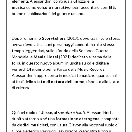
elementi, Alessandrini continua a utilizzare
la
musica
come
veicolo narrativo
, per raccontare conflitti,
brame e sublimazioni del genere umano.
Dopo l’omonimo
Storytellers
(2017), dove tra mito e storia,
aveva rievocato alcuni personaggi comuni, ma allo stesso
tempo leggendari, sullo sfondo della Seconda Guerra
Mondiale, e
Mania Hotel
(2021) dedicato al tema della
follia, in questo nuovo album, in uscita su cd e digitale
venerdì 14 giugno per la Parco della Music Records,
Alessandrini rappresenta in musica tematiche quanto mai
attuali dello
stato di natura dell’uomo
, rispetto allo stato
di cultura.
Qui nel ruolo di
Ulisse
, al
sax alto e flauti
, Alessandrini ha
riunito attorno a sé una
formazione eterogena
, composta
da
dodici musicisti
, con Laura Giavon alla
voce
nel ruolo di
Circe, Federico Pascucci,
sax tenore, clarinetto turco e