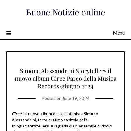
Skip
Buone Notizie online
to
content
Menu
Simone Alessandrini Storytellers il
nuovo album Circe Parco della Musica
Records/giugno 2024
Posted on
June 19, 2024
Circe
è il nuovo
album
del sassofonista
Simone
Alessandrini
, terzo e ultimo capitolo della
trilogia
Storytellers
. Alla guida di un ensemble di dodici