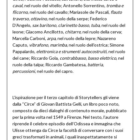
caval
, nel ruolo del vitello; Antonello Sorrentino,
tromba e
flicorno
, nel ruolo del cavallo; Mariasole de Pascali,
flauto
traverso, ottavino
, nel ruolo della serpe; Federico
D’Angelo,
sax baritono, clarinetto basso, tuba
, nel ruolo del
leone; Giacomo Ancillotto,
chitarre
, nel ruolo della cerva;
Marcella Carboni,
arpa
, nel ruolo della lepre; Nazareno
Caputo,
vibrafono, marimba
, nel ruolo dell’ostrica; Simone
Pappalardo,
elettronica e strumenti autocostruiti
, nel ruolo
del cane; Riccardo Gola,
contrabbasso, basso elettrico
, nel
ruolo della talpa; Riccardo Gambatesa,
batteria,
percussioni
, nel ruolo del capro.
L’ispirazione per il terzo capitolo di Storytellers gli viene
dalla “Circe” di Giovan Battista Gelli, un libro poco noto,
composto da dieci dialoghi di contenuto morale, pubblicato
per la prima volta nel 1549 a Firenze. Nel testo, l’autore
riprende il celebre episodio dell’Odissea e immagina che
Ulisse ottenga da Circe la facoltà̀ di conversare con i suoi
greci trasformati in animali, i quali inaspettatamente si