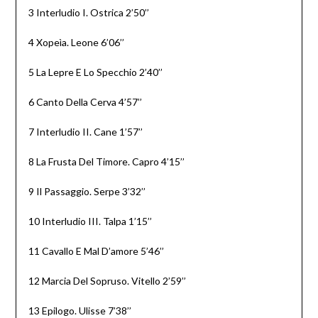
3 Interludio I. Ostrica 2’50’’
4 Xopeìa. Leone 6’06’’
5 La Lepre E Lo Specchio 2’40’’
6 Canto Della Cerva 4’57’’
7 Interludio II. Cane 1’57’’
8 La Frusta Del Timore. Capro 4’15’’
9 Il Passaggio. Serpe 3’32’’
10 Interludio III. Talpa 1’15’’
11 Cavallo E Mal D’amore 5’46’’
12 Marcia Del Sopruso. Vitello 2’59’’
13 Epilogo. Ulisse 7’38’’