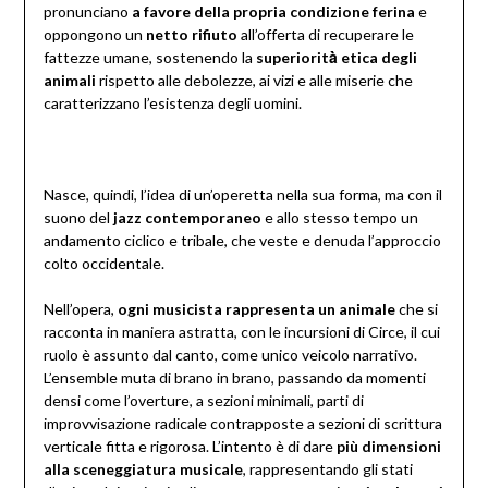
pronunciano
a favore della propria condizione ferina
e
oppongono un
netto rifiuto
all’offerta di recuperare le
fattezze umane, sostenendo la
superiorità̀ etica degli
animali
rispetto alle debolezze, ai vizi e alle miserie che
caratterizzano l’esistenza degli uomini.
Nasce, quindi, l’idea di un’operetta nella sua forma, ma con il
suono del
jazz contemporaneo
e allo stesso tempo un
andamento ciclico e tribale, che veste e denuda l’approccio
colto occidentale.
Nell’opera,
ogni musicista rappresenta un animale
che si
racconta in maniera astratta, con le incursioni di Circe, il cui
ruolo è assunto dal canto, come unico veicolo narrativo.
L’ensemble muta di brano in brano, passando da momenti
densi come l’overture, a sezioni minimali, parti di
improvvisazione radicale contrapposte a sezioni di scrittura
verticale fitta e rigorosa. L’intento è di dare
più dimensioni
alla sceneggiatura musicale
, rappresentando gli stati