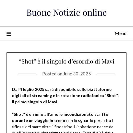
Skip
Buone Notizie online
to
content
Menu
“Shot” è il singolo d’esordio di Mavi
Posted on
June 30, 2025
Dal 4 luglio 2025 sarà disponibile sulle piattaforme
digitali di streaming e in rotazione radiofonica “Shot”,
il primo singolo di Mavi.
“Shot” è un inno all’amore incondizionato scritto
durante un viaggio in treno
con lo sguardo perso tra i
riflessi del mare oltre il finestrino. L’ispirazione nasce da
quell’immagine, sintetizzata nel verso:
“non ti dirò della