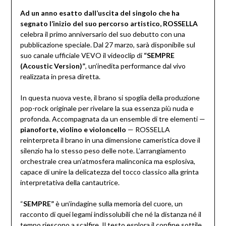
Ad un anno esatto dall’uscita del singolo che ha
segnato l’inizio del suo percorso artistico, ROSSELLA
celebra il primo anniversario del suo debutto con una
pubblicazione speciale. Dal 27 marzo, sarà disponibile sul
suo canale ufficiale VEVO il videoclip di
“SEMPRE
(Acoustic Version)”
, un’inedita performance dal vivo
realizzata in presa diretta.
In questa nuova veste, il brano si spoglia della produzione
pop-rock originale per rivelare la sua essenza più nuda e
profonda. Accompagnata da un ensemble di tre elementi —
pianoforte, violino e violoncello
— ROSSELLA
reinterpreta il brano in una dimensione cameristica dove il
silenzio ha lo stesso peso delle note. L’arrangiamento
orchestrale crea un’atmosfera malinconica ma esplosiva,
capace di unire la delicatezza del tocco classico alla grinta
interpretativa della cantautrice.
“
SEMPRE”
è un’indagine sulla memoria del cuore, un
racconto di quei legami indissolubili che né la distanza né il
tempo riescono a scalfire. Il testo esplora il confine sottile