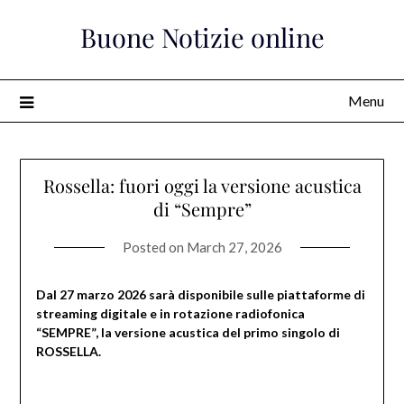
Skip
Buone Notizie online
to
content
Menu
Rossella: fuori oggi la versione acustica
di “Sempre”
Posted on
March 27, 2026
Dal 27 marzo 2026 sarà disponibile sulle piattaforme di
streaming digitale e in rotazione radiofonica
“SEMPRE”, la versione acustica del primo singolo di
ROSSELLA.