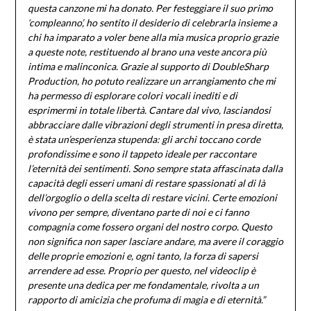
questa canzone mi ha donato. Per festeggiare il suo primo
‘compleanno’, ho sentito il desiderio di celebrarla insieme a
chi ha imparato a voler bene alla mia musica proprio grazie
a queste note, restituendo al brano una veste ancora più
intima e malinconica. Grazie al supporto di DoubleSharp
Production, ho potuto realizzare un arrangiamento che mi
ha permesso di esplorare colori vocali inediti e di
esprimermi in totale libertà. Cantare dal vivo, lasciandosi
abbracciare dalle vibrazioni degli strumenti in presa diretta,
è stata un’esperienza stupenda: gli archi toccano corde
profondissime e sono il tappeto ideale per raccontare
l’eternità dei sentimenti. Sono sempre stata affascinata dalla
capacità degli esseri umani di restare spassionati al di là
dell’orgoglio o della scelta di restare vicini. Certe emozioni
vivono per sempre, diventano parte di noi e ci fanno
compagnia come fossero organi del nostro corpo. Questo
non significa non saper lasciare andare, ma avere il coraggio
delle proprie emozioni e, ogni tanto, la forza di sapersi
arrendere ad esse. Proprio per questo, nel videoclip è
presente una dedica per me fondamentale, rivolta a un
rapporto di amicizia che profuma di magia e di eternità.”