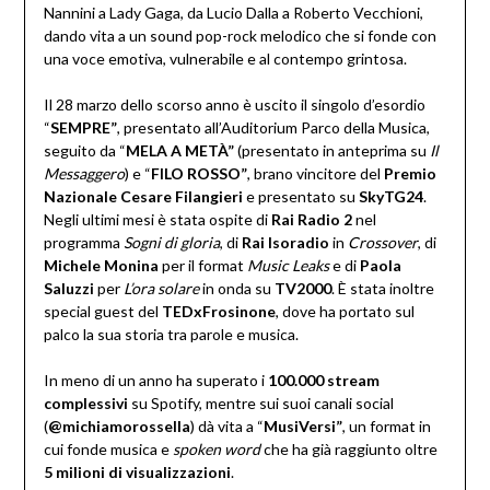
Nannini a Lady Gaga, da Lucio Dalla a Roberto Vecchioni,
dando vita a un sound pop-rock melodico che si fonde con
una voce emotiva, vulnerabile e al contempo grintosa.
Il 28 marzo dello scorso anno è uscito il singolo d’esordio
“
SEMPRE”
, presentato all’Auditorium Parco della Musica,
seguito da “
MELA A METÀ”
(presentato in anteprima su
Il
Messaggero
) e “
FILO ROSSO”
, brano vincitore del
Premio
Nazionale Cesare Filangieri
e presentato su
SkyTG24
.
Negli ultimi mesi è stata ospite di
Rai Radio 2
nel
programma
Sogni di gloria
, di
Rai Isoradio
in
Crossover
, di
Michele Monina
per il format
Music Leaks
e di
Paola
Saluzzi
per
L’ora solare
in onda su
TV2000
. È stata inoltre
special guest del
TEDxFrosinone
, dove ha portato sul
palco la sua storia tra parole e musica.
In meno di un anno ha superato i
100.000 stream
complessivi
su Spotify, mentre sui suoi canali social
(
@michiamorossella
) dà vita a “
MusiVersi”
, un format in
cui fonde musica e
spoken word
che ha già raggiunto oltre
5 milioni di visualizzazioni
.