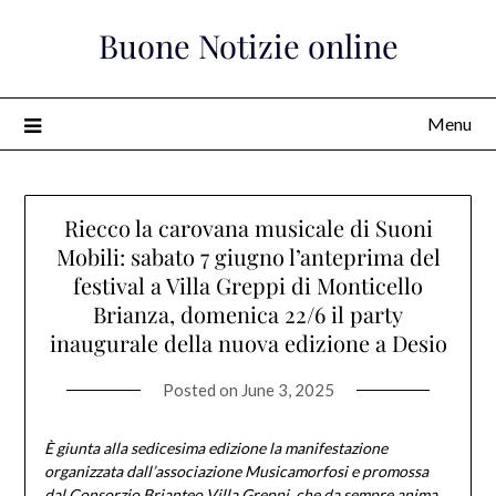
Skip
Buone Notizie online
to
content
Menu
Riecco la carovana musicale di Suoni
Mobili: sabato 7 giugno l’anteprima del
festival a Villa Greppi di Monticello
Brianza, domenica 22/6 il party
inaugurale della nuova edizione a Desio
Posted on
June 3, 2025
È giunta alla sedicesima edizione la manifestazione
organizzata dall’associazione Musicamorfosi
e promossa
dal Consorzio Brianteo Villa Greppi, che da sempre anima