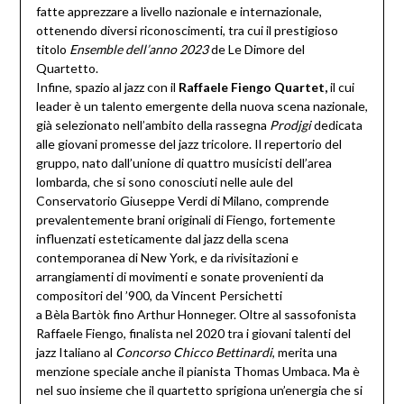
fatte apprezzare a livello nazionale e internazionale,
ottenendo diversi riconoscimenti, tra cui il prestigioso
titolo
Ensemble dell’anno 2023
de Le Dimore del
Quartetto.
Infine, spazio al jazz con il
Raffaele Fiengo Quartet,
il cui
leader è un talento emergente della nuova scena nazionale,
già selezionato nell’ambito della rassegna
Prodjgi
dedicata
alle giovani promesse del jazz tricolore. Il repertorio del
gruppo, nato dall’unione di quattro musicisti dell’area
lombarda, che si sono conosciuti nelle aule del
Conservatorio Giuseppe Verdi di Milano, comprende
prevalentemente brani originali di Fiengo, fortemente
influenzati esteticamente dal jazz della scena
contemporanea di New York, e da rivisitazioni e
arrangiamenti di movimenti e sonate provenienti da
compositori del ’900, da Vincent Persichetti
a Bèla Bartòk fino Arthur Honneger. Oltre al sassofonista
Raffaele Fiengo, finalista nel 2020 tra i giovani talenti del
jazz Italiano al
Concorso Chicco
Bettinardi
, merita una
menzione speciale anche il pianista Thomas Umbaca. Ma è
nel suo insieme che il quartetto sprigiona un’energia che si