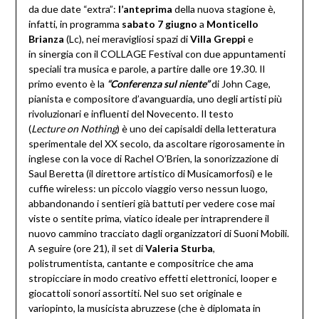
da due date “extra”:
l’anteprima
della nuova stagione è,
infatti, in programma
sabato 7 giugno
a
Monticello
Brianza
(Lc), nei meravigliosi spazi di
Villa Greppi
e
in sinergia con il COLLAGE Festival con due appuntamenti
speciali tra musica e parole, a partire dalle ore 19.30. Il
primo evento è la
“Conferenza sul niente”
di John Cage,
pianista e compositore d’avanguardia, uno degli artisti più
rivoluzionari e influenti del Novecento. Il testo
(
Lecture
on
Nothing
) è uno dei capisaldi della letteratura
sperimentale del XX secolo, da ascoltare rigorosamente in
inglese con la voce di Rachel O’Brien, la sonorizzazione di
Saul Beretta (il direttore artistico di Musicamorfosi) e le
cuffie wireless: un piccolo viaggio verso nessun luogo,
abbandonando i sentieri già battuti per vedere cose mai
viste o sentite prima, viatico ideale per intraprendere il
nuovo cammino tracciato dagli organizzatori di Suoni Mobili.
A seguire (ore 21), il set di
Valeria Sturba
,
polistrumentista, cantante e compositrice che ama
stropicciare in modo creativo effetti elettronici, looper e
giocattoli sonori assortiti. Nel suo set originale e
variopinto, la musicista abruzzese (che è diplomata in