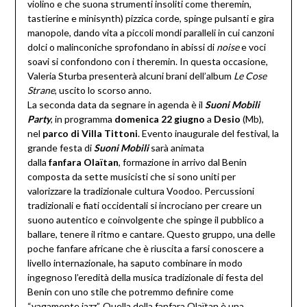
violino e che suona strumenti insoliti come theremin,
tastierine e minisynth) pizzica corde, spinge pulsanti e gira
manopole, dando vita a piccoli mondi paralleli in cui canzoni
dolci o malinconiche sprofondano in abissi di
noise
e voci
soavi si confondono con i theremin. In questa occasione,
Valeria Sturba presenterà alcuni brani dell’album
Le Cose
Strane
, uscito lo scorso anno.
La seconda data da segnare in agenda è il
Suoni Mobili
Party
, in programma
domenica 22 giugno
a
Desio
(Mb),
nel
parco di Villa Tittoni
. Evento inaugurale del festival, la
grande festa di
Suoni Mobili
sarà animata
dalla
fanfara
Olaïtan
, formazione in arrivo dal Benin
composta da sette musicisti che si sono uniti per
valorizzare la tradizionale cultura Voodoo. Percussioni
tradizionali e fiati occidentali si incrociano per creare un
suono autentico e coinvolgente che spinge il pubblico a
ballare, tenere il ritmo e cantare. Questo gruppo, una delle
poche fanfare africane che è riuscita a farsi conoscere a
livello internazionale, ha saputo combinare in modo
ingegnoso l’eredità della musica tradizionale di festa del
Benin con uno stile che potremmo definire come
“vagamente jazz”. Quella della fanfara Olaïtan è una