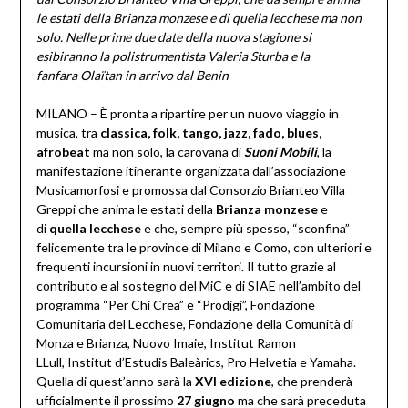
le estati della Brianza monzese
e di quella lecchese ma non
solo. Nelle prime due date della nuova stagione si
esibiranno
la polistrumentista Valeria Sturba e la
fanfara
Olaïtan
in arrivo dal Benin
MILANO – È pronta a ripartire per un nuovo viaggio in
musica, tra
classica, folk, tango, jazz, fado, blues,
afrobeat
ma non solo, la carovana di
Suoni Mobili
, la
manifestazione itinerante organizzata dall’associazione
Musicamorfosi e promossa dal Consorzio Brianteo Villa
Greppi che anima le estati della
Brianza monzese
e
di
quella lecchese
e che, sempre più spesso, “sconfina”
felicemente tra le province di Milano e Como, con ulteriori e
frequenti incursioni in nuovi territori. Il tutto grazie al
contributo e al sostegno del MiC e di SIAE nell’ambito del
programma “Per Chi Crea” e “Prodjgi”, Fondazione
Comunitaria del Lecchese, Fondazione della Comunità di
Monza e Brianza, Nuovo Imaie, Institut Ramon
LLull, Institut d’Estudis Baleàrics, Pro Helvetia e Yamaha.
Quella di quest’anno sarà la
XVI edizione
, che prenderà
ufficialmente il prossimo
27 giugno
ma che sarà preceduta