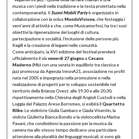
musica con i piedi nella tradizione e la testa proiettata nella
contemporaneità. Il
Suoni Mobili Party
è organizzato in
collaborazione con la onlus
MondoVisione
, che festeggia i
vent’anni di attività e che, come Musicamorfosi, ha tra i suoi
obiettivi la rigenerazione dei luoghi di cultura,
partecipazione e socialità, l’inclusione delle persone più
fragili e la creazione di legami nelle comunità.
Come anticipato, la XVI edizione del festival prenderà
ufficialmente il via
venerdì 27 giugno
a
Cesano
Maderno
(Mb) con una serata in equilibrio tra classica e
jazz promossa da Agenzia InnovA21, associazione no profit
nata nel 2005 e impegnata nella promozione e nella
realizzazione di progetti per lo sviluppo sostenibile nel
territorio della Brianza Ovest: alle 19.30 e alle 20.30,
rispettivamente nella Chiesina degli Angioli Custodi e nella
Loggia del Palazzo Arese Borromeo, si esibirà il
Quartetto
Rilke
. Le violiniste Giulia Gambaro e Giada Visentin, la
violista Giulietta Bianca Bondio e la violoncellista Marina
Pavani, che condividono la passione per la musica da
camera ma allo stesso tempo dedicano una particolare
attenzione alla pluralità dei linguaggi musicali, si sono già