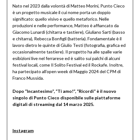
Nato nel 2023 dalla volontà di Matteo Morini, Punto Cieco
è un progetto musicale il cui nome porta un doppio
significato: quello visivo e quello metaforico. Nelle
produzioni e nelle performance, Matteo è affiancato da
Giacomo Lunardi (chitarra e tastiere), Giuliano Sarti (basso
e chitarra), Rebecca Bonfigli (batteria). Fondamentale è il
lavoro dietro le quinte di Giulio Testi (fotografia, grafica ed
occasionalmente tastiere). Il progetto ha alle spalle varie
esibizioni live nel ferrarese ed è salito sui palchi di alcuni
festival locali, come Il Solito Festival ed il Rockafe. Inoltre,
ha partecipato all’open week di Maggio 2024 del CPM di
Franco Mussida.
Dopo “Incantesimo”, “Ti amo!”, “Ricordi” è il nuovo
singolo di Punto Cieco disponibile sulle piattaforme
digitali di streaming dal 14 marzo 2025.
Instagram