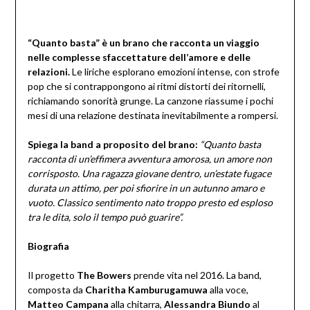
“Quanto basta” è un brano che racconta un viaggio
nelle complesse sfaccettature dell’amore e delle
relazioni.
Le liriche esplorano emozioni intense, con strofe
pop che si contrappongono ai ritmi distorti dei ritornelli,
richiamando sonorità grunge. La canzone riassume i pochi
mesi di una relazione destinata inevitabilmente a rompersi.
Spiega la band a proposito del brano:
“Quanto basta
racconta di un’effimera avventura amorosa, un amore non
corrisposto. Una ragazza giovane dentro, un’estate fugace
durata un attimo, per poi sfiorire in un autunno amaro e
vuoto. Classico sentimento nato troppo presto ed esploso
tra le dita, solo il tempo può guarire”.
Biografia
Il progetto
The Bowers
prende vita nel 2016. La band,
composta da
Charitha Kamburugamuwa
alla voce,
Matteo Campana
alla chitarra,
Alessandra Biundo
al