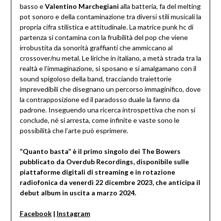
basso e
Valentino Marchegiani
alla batteria, fa del melting
pot sonoro e della contaminazione tra diversi stili musicali la
propria cifra stilistica e attitudinale. La matrice punk hc di
partenza si contamina con la fruibilità del pop che viene
irrobustita da sonorità graffianti che ammiccano al
crossover/nu metal. Le liriche in italiano, a metà strada tra la
realtà e l’immaginazione, si sposano e si amalgamano con il
sound spigoloso della band, tracciando traiettorie
imprevedibili che disegnano un percorso immaginifico, dove
la contrapposizione ed il paradosso duale la fanno da
padrone. Inseguendo una ricerca introspettiva che non si
conclude, né si arresta, come infinite e vaste sono le
possibilità che l’arte può esprimere.
“Quanto basta” è il primo singolo dei The Bowers
pubblicato da Overdub Recordings, disponibile sulle
piattaforme digitali di streaming e in rotazione
radiofonica da venerdì 22 dicembre 2023, che anticipa il
debut album in uscita a marzo 2024.
Facebook
|
Instagram