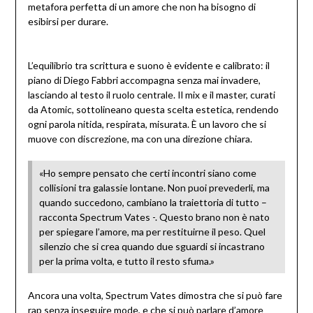
metafora perfetta di un amore che non ha bisogno di
esibirsi per durare.
L’equilibrio tra scrittura e suono è evidente e calibrato: il
piano di Diego Fabbri accompagna senza mai invadere,
lasciando al testo il ruolo centrale. Il mix e il master, curati
da Atomic, sottolineano questa scelta estetica, rendendo
ogni parola nitida, respirata, misurata. È un lavoro che si
muove con discrezione, ma con una direzione chiara.
«Ho sempre pensato che certi incontri siano come
collisioni tra galassie lontane. Non puoi prevederli, ma
quando succedono, cambiano la traiettoria di tutto –
racconta Spectrum Vates -. Questo brano non è nato
per spiegare l’amore, ma per restituirne il peso. Quel
silenzio che si crea quando due sguardi si incastrano
per la prima volta, e tutto il resto sfuma.»
Ancora una volta, Spectrum Vates dimostra che si può fare
rap senza inseguire mode, e che si può parlare d’amore