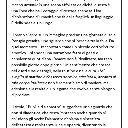
e carri armati
»: in una scena affollata da cliché, questa è
una linea che ha il coraggio di restare sospesa. Una
dichiarazione di umanità che fa della fragilità un linguaggio.
E della poesia, un luogo.
Il brano si apre su un’immagine precisa: una giornata di sole,
Perugia gremita, uno sguardo che si incrocia tra la folla. Da
quel momento – raccontato come un piccolo cortocircuito
emotivo – si snoda una narrazione fatta di gesti e
convivenza quotidiana. L’amore non è idealizzato, ma reso
possibile giorno dopo giorno. Un sentimento che cresce
nei vuoti e nei dettagli, nella routine e nella cura. «
Mi
sveglio al mattino e t’osservo dormire, sdraiata lì, accanto al
mio corpo indifesa
»: non è romanticismo di maniera, ma
adesione alla realtà di un legame che evolve senza bisogno
di proclami.
Il titolo, “Pupille d’alabastro” suggerisce uno sguardo che
non si dimentica, che resta impresso anche quando si
chiudono gli occhi: l’alabastro richiama e sintetizza
delicatezza e resistenza, luce e opacità, diventando la