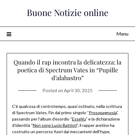
Skip
Buone Notizie online
to
content
Menu
Quando il rap incontra la delicatezza: la
poetica di Spectrum Vates in “Pupille
d’alabastro”
Posted on
April 30, 2025
C’è qualcosa di controtempo, quasi ostinato, nella scrittura
di Spectrum Vates. Fin dal primo singolo “
Prosopagnosia
”,
passando per l’album d’esordio “
EsseVu
” e la dichiarazione
d’identità “
Non sono Lucio Battisti
”, il rapper aretino ha
costruito un percorso fuori dai meccanismi dell’hype,