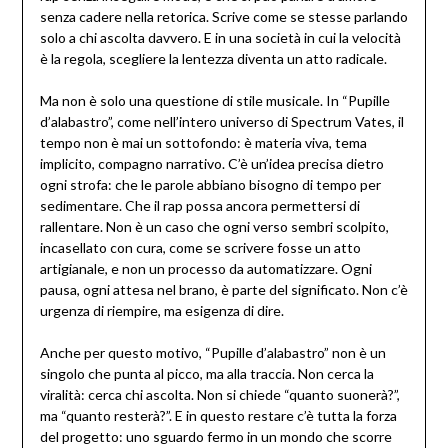
senza cadere nella retorica. Scrive come se stesse parlando
solo a chi ascolta davvero. E in una società in cui la velocità
è la regola, scegliere la lentezza diventa un atto radicale.
Ma non è solo una questione di stile musicale. In “Pupille
d’alabastro”, come nell’intero universo di Spectrum Vates, il
tempo non è mai un sottofondo: è materia viva, tema
implicito, compagno narrativo. C’è un’idea precisa dietro
ogni strofa: che le parole abbiano bisogno di tempo per
sedimentare. Che il rap possa ancora permettersi di
rallentare. Non è un caso che ogni verso sembri scolpito,
incasellato con cura, come se scrivere fosse un atto
artigianale, e non un processo da automatizzare. Ogni
pausa, ogni attesa nel brano, è parte del significato. Non c’è
urgenza di riempire, ma esigenza di dire.
Anche per questo motivo, “Pupille d’alabastro” non è un
singolo che punta al picco, ma alla traccia. Non cerca la
viralità: cerca chi ascolta. Non si chiede “quanto suonerà?”,
ma “quanto resterà?”. E in questo restare c’è tutta la forza
del progetto: uno sguardo fermo in un mondo che scorre