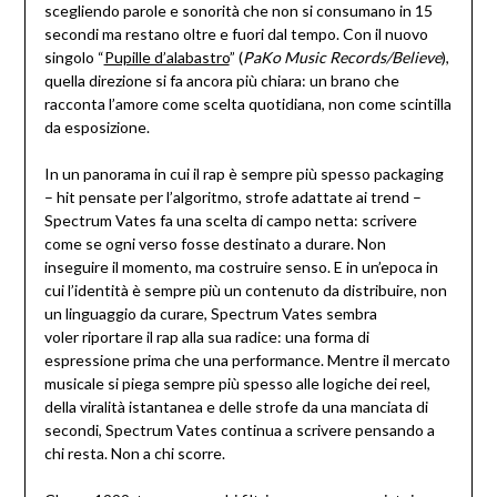
scegliendo parole e sonorità che non si consumano in 15
secondi ma restano oltre e fuori dal tempo. Con il nuovo
singolo “
Pupille d’alabastro
” (
PaKo Music Records/Believe
),
quella direzione si fa ancora più chiara: un brano che
racconta l’amore come scelta quotidiana, non come scintilla
da esposizione.
In un panorama in cui il rap è sempre più spesso packaging
– hit pensate per l’algoritmo, strofe adattate ai trend –
Spectrum Vates fa una scelta di campo netta: scrivere
come se ogni verso fosse destinato a durare. Non
inseguire il momento, ma costruire senso. E in un’epoca in
cui l’identità è sempre più un contenuto da distribuire, non
un linguaggio da curare, Spectrum Vates sembra
voler riportare il rap alla sua radice: una forma di
espressione prima che una performance. Mentre il mercato
musicale si piega sempre più spesso alle logiche dei reel,
della viralità istantanea e delle strofe da una manciata di
secondi, Spectrum Vates continua a scrivere pensando a
chi resta. Non a chi scorre.