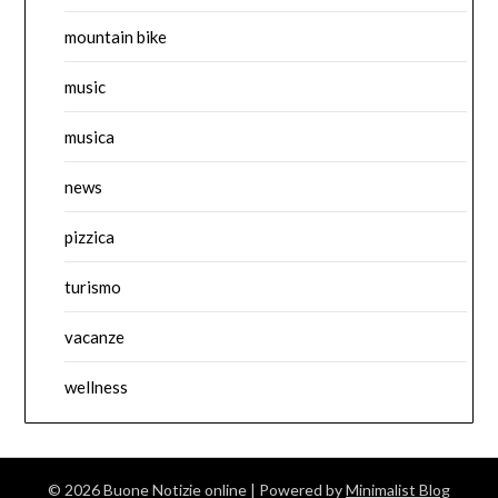
mountain bike
music
musica
news
pizzica
turismo
vacanze
wellness
© 2026 Buone Notizie online
| Powered by
Minimalist Blog