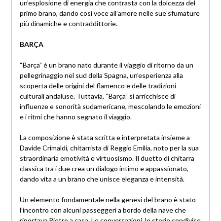
un’esplosione di energia che contrasta con la dolcezza del
primo brano, dando così voce all’amore nelle sue sfumature
più dinamiche e contraddittorie.
BAR
ÇA
“Barça” è un brano nato durante il viaggio di ritorno da un
pellegrinaggio nel sud della Spagna, un’esperienza alla
scoperta delle origini del flamenco e delle tradizioni
culturali andaluse. Tuttavia, “Barça” si arricchisce di
influenze e sonorità sudamericane, mescolando le emozioni
e i ritmi che hanno segnato il viaggio.
La composizione è stata scritta e interpretata insieme a
Davide Crimaldi, chitarrista di Reggio Emilia, noto per la sua
straordinaria emotività e virtuosismo. Il duetto di chitarra
classica tra i due crea un dialogo intimo e appassionato,
dando vita a un brano che unisce eleganza e intensità.
Un elemento fondamentale nella genesi del brano è stato
l’incontro con alcuni passeggeri a bordo della nave che
riportava Pietro a casa. Le conversazioni, le storie condivise