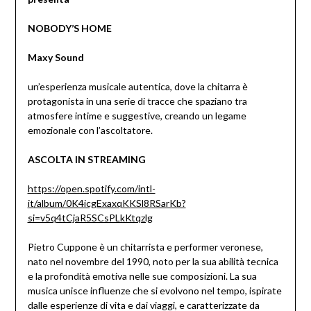
NOBODY’S HOME
Maxy Sound
un’esperienza musicale autentica, dove la chitarra è
protagonista in una serie di tracce che spaziano tra
atmosfere intime e suggestive, creando un legame
emozionale con l’ascoltatore.
ASCOLTA IN STREAMING
https://open.spotify.com/intl-
it/album/0K4icgExaxqKKSl8RSarKb?
si=v5q4tCjaR5SCsPLkKtqzlg
Pietro Cuppone è un chitarrista e performer veronese,
nato nel novembre del 1990, noto per la sua abilità tecnica
e la profondità emotiva nelle sue composizioni. La sua
musica unisce influenze che si evolvono nel tempo, ispirate
dalle esperienze di vita e dai viaggi, e caratterizzate da