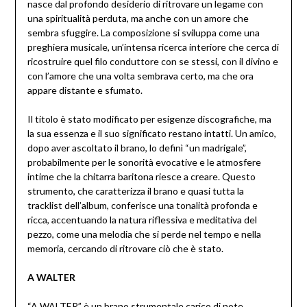
nasce dal profondo desiderio di ritrovare un legame con
una spiritualità perduta, ma anche con un amore che
sembra sfuggire. La composizione si sviluppa come una
preghiera musicale, un’intensa ricerca interiore che cerca di
ricostruire quel filo conduttore con se stessi, con il divino e
con l’amore che una volta sembrava certo, ma che ora
appare distante e sfumato.
Il titolo è stato modificato per esigenze discografiche, ma
la sua essenza e il suo significato restano intatti. Un amico,
dopo aver ascoltato il brano, lo definì “un madrigale”,
probabilmente per le sonorità evocative e le atmosfere
intime che la chitarra baritona riesce a creare. Questo
strumento, che caratterizza il brano e quasi tutta la
tracklist dell’album, conferisce una tonalità profonda e
ricca, accentuando la natura riflessiva e meditativa del
pezzo, come una melodia che si perde nel tempo e nella
memoria, cercando di ritrovare ciò che è stato.
A WALTER
“A WALTER” è un brano strumentale carico di note