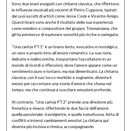
Sono due brani eseguiti con chitarra classica, che riflettono
le influenze musicali più recenti di Pietro Cuppone, ispirati
dai suoi ascolti di artisti come Jesse Cook e Vicente Amigo.
Questi brani sono anche il risultato della sua esperienza
come membro e compositore del gruppo Triomanzana, che
gli ha permesso di esplorare sonorità più ricche e variegate.
“Una caricia PT.1” è un brano lento, evocativo e nostalgico,
un vero e proprio inno all’amore romantico. Le sue note,
delicate e malinconiche, trasportano l’ascoltatore in un
mondo di ricordi e riflessioni, dove l’amore appare come un
sentimento puro e lontano, ma mai dimenticato. La chitarra
classica, con il suo tocco morbido e sognante, diventa il
mezzo per raccontare una storia d’amore che sfuma nel
tempo, ma che continua a suscitare emozioni profonde.
Al contrario, “Una caricia PT.2” prende una direzione più
frenetica e vivace, riflettendo le due facce dell’amore:
quella passionale, travolgente, e quella tumultuosa, fatta di
conflitti e intensi cambiamenti emotivi. La chitarra qui
diventa più incisiva e ritmica, accompagnando