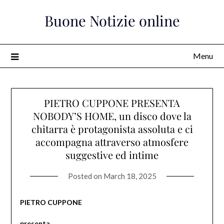
Skip
Buone Notizie online
to
content
Menu
PIETRO CUPPONE PRESENTA
NOBODY’S HOME, un disco dove la
chitarra è protagonista assoluta e ci
accompagna attraverso atmosfere
suggestive ed intime
Posted on
March 18, 2025
PIETRO CUPPONE
presenta