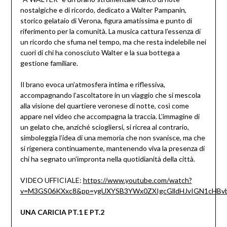
nostalgiche e di ricordo, dedicato a Walter Pampanin,
storico gelataio di Verona, figura amatissima e punto di
riferimento per la comunità. La musica cattura l’essenza di
un ricordo che sfuma nel tempo, ma che resta indelebile nei
cuori di chi ha conosciuto Walter e la sua bottega a
gestione familiare.
Il brano evoca un’atmosfera intima e riflessiva,
accompagnando l’ascoltatore in un viaggio che si mescola
alla visione del quartiere veronese di notte, così come
appare nel video che accompagna la traccia. L’immagine di
un gelato che, anziché sciogliersi, si ricrea al contrario,
simboleggia l’idea di una memoria che non svanisce, ma che
si rigenera continuamente, mantenendo viva la presenza di
chi ha segnato un’impronta nella quotidianità della città.
VIDEO UFFICIALE:
https://www.youtube.com/watch?
v=M3GS06KXxc8&pp=ygUXYSB3YWx0ZXIgcGlldHJvIGN1cHB
UNA CARICIA PT.1 E PT.2