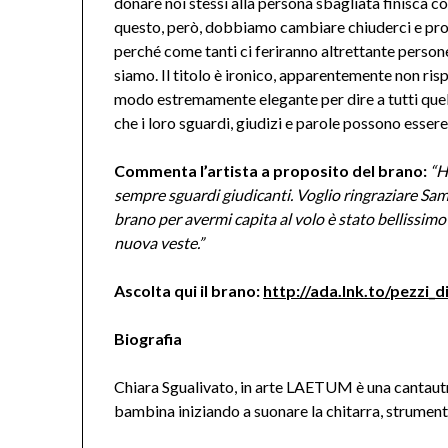
donare noi stessi alla persona sbagliata finisca col
questo, però, dobbiamo cambiare chiuderci e prot
perché come tanti ci feriranno altrettante perso
siamo. Il titolo è ironico, apparentemente non ris
modo estremamente elegante per dire a tutti quelli
che i loro sguardi, giudizi e parole possono essere 
Commenta l’artista a proposito del brano
:
“Ho
sempre sguardi giudicanti. Voglio ringraziare Sa
brano per avermi capita al volo è stato bellissimo
nuova veste.”
Ascolta qui il brano:
http://ada.lnk.to/pezzi_d
Biografia
Chiara Sgualivato, in arte LAETUM è una cantautri
bambina iniziando a suonare la chitarra, strume