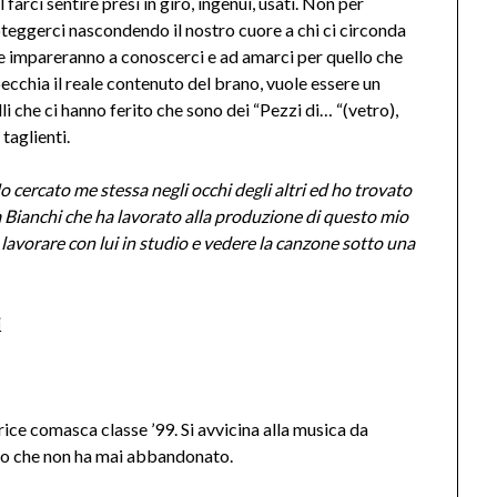
 farci sentire presi in giro, ingenui, usati. Non per
eggerci nascondendo il nostro cuore a chi ci circonda
ne impareranno a conoscerci e ad amarci per quello che
pecchia il reale contenuto del brano, vuole essere un
 che ci hanno ferito che sono dei “Pezzi di… “(vetro),
taglienti.
 cercato me stessa negli occhi degli altri ed ho trovato
m Bianchi che ha lavorato alla produzione di questo mio
 lavorare con lui in studio e vedere la canzone sotto una
i
ce comasca classe ’99. Si avvicina alla musica da
nto che non ha mai abbandonato.