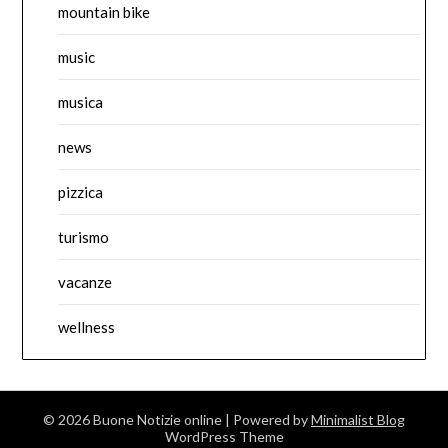
mountain bike
music
musica
news
pizzica
turismo
vacanze
wellness
© 2026 Buone Notizie online
| Powered by
Minimalist Blog
WordPress Theme