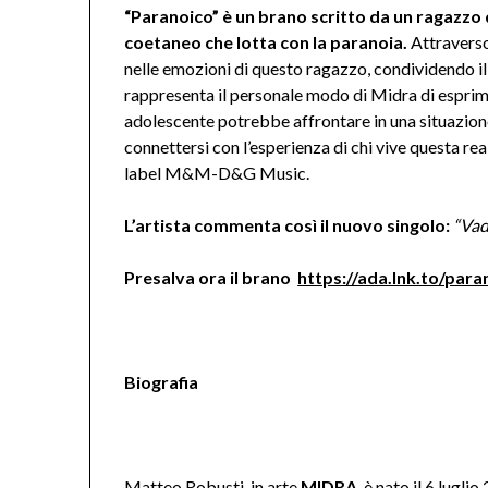
“Paranoico” è un brano scritto da un ragazzo di
coetaneo che lotta con la paranoia.
Attraverso 
nelle emozioni di questo ragazzo, condividendo i
rappresenta il personale modo di Midra di esprim
adolescente potrebbe affrontare in una situazione 
connettersi con l’esperienza di chi vive questa re
label M&M-D&G Music.
L’artista commenta così il nuovo singolo:
“Vad
Presalva ora il brano
https://ada.lnk.to/para
Biografia
Matteo Robusti, in arte
MIDRA
, è nato il 6 lugl