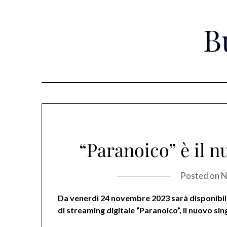
Skip
to
B
content
“Paranoico” è il n
Posted on
N
Da venerdì 24 novembre 2023 sarà disponibile
di streaming digitale “Paranoico”, il nuovo sin