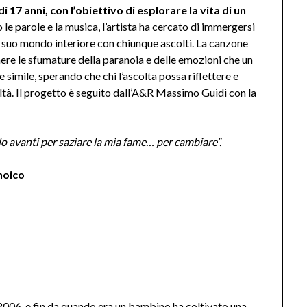
 17 anni, con l’obiettivo di esplorare la vita di un
le parole e la musica, l’artista ha cercato di immergersi
l suo mondo interiore con chiunque ascolti. La canzone
ere le sfumature della paranoia e delle emozioni che un
simile, sperando che chi l’ascolta possa riflettere e
altà. Il progetto è seguito dall’A&R Massimo Guidi con la
o avanti per saziare la mia fame… per cambiare”.
noico
io 2006, e fin da quando era un bambino ha coltivato una