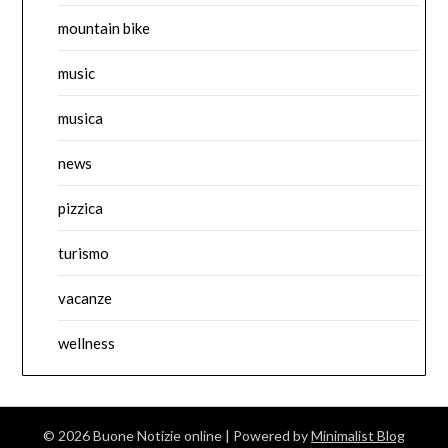
mountain bike
music
musica
news
pizzica
turismo
vacanze
wellness
© 2026 Buone Notizie online
| Powered by
Minimalist Blog