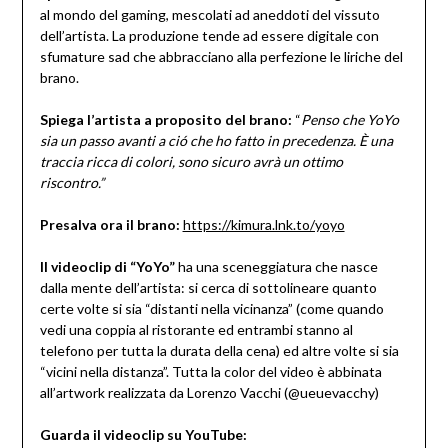
al mondo del gaming, mescolati ad aneddoti del vissuto
dell’artista. La produzione tende ad essere digitale con
sfumature sad che abbracciano alla perfezione le liriche del
brano.
Spiega l’artista a proposito del brano:
“
Penso che YoYo
sia un passo avanti a ció che ho fatto in precedenza. È una
traccia ricca di colori, sono sicuro avrà un ottimo
riscontro.”
Presalva ora il brano
:
https://kimura.lnk.to/yoyo
Il videoclip di “YoYo”
ha una sceneggiatura che nasce
dalla mente dell’artista: si cerca di sottolineare quanto
certe volte si sia “distanti nella vicinanza” (come quando
vedi una coppia al ristorante ed entrambi stanno al
telefono per tutta la durata della cena) ed altre volte si sia
“vicini nella distanza”. Tutta la color del video è abbinata
all’artwork realizzata da Lorenzo Vacchi (@ueuevacchy)
Guarda il videoclip su YouTube: