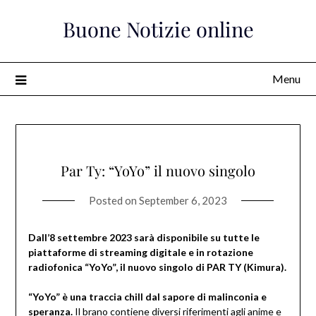
Skip
Buone Notizie online
to
content
Menu
Par Ty: “YoYo” il nuovo singolo
Posted on
September 6, 2023
Dall’8 settembre 2023 sarà disponibile su tutte le
piattaforme di streaming digitale e in rotazione
radiofonica “YoYo”, il nuovo singolo di PAR TY (Kimura).
“YoYo” è una traccia chill dal sapore di malinconia e
speranza.
Il brano contiene diversi riferimenti agli anime e