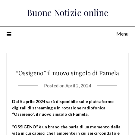
Skip
Buone Notizie online
to
content
Menu
“Ossigeno” il nuovo singolo di Pamela
Posted on
April 2, 2024
Dal 5 aprile 2024 sarà disponibile sulle piattaforme
digitali di streaming e in rotazione radiofonica
“Ossigeno”, il nuovo singolo di Pamela.
“OSSIGENO” è un brano che parla di un momento della
vita in cui capisci che l’ambiente in cui sei circondato è