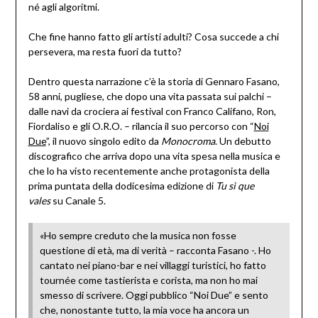
né agli algoritmi.
Che fine hanno fatto gli artisti adulti? Cosa succede a chi
persevera, ma resta fuori da tutto?
Dentro questa narrazione c’è la storia di Gennaro Fasano,
58 anni, pugliese, che dopo una vita passata sui palchi –
dalle navi da crociera ai festival con Franco Califano, Ron,
Fiordaliso e gli O.R.O. – rilancia il suo percorso con “
Noi
Due
”, il nuovo singolo edito da
Monocroma
. Un debutto
discografico che arriva dopo una vita spesa nella musica e
che lo ha visto recentemente anche protagonista della
prima puntata della dodicesima edizione di
Tu sì que
vales
su Canale 5.
«Ho sempre creduto che la musica non fosse
questione di età, ma di verità – racconta Fasano -. Ho
cantato nei piano-bar e nei villaggi turistici, ho fatto
tournée come tastierista e corista, ma non ho mai
smesso di scrivere. Oggi pubblico “Noi Due” e sento
che, nonostante tutto, la mia voce ha ancora un