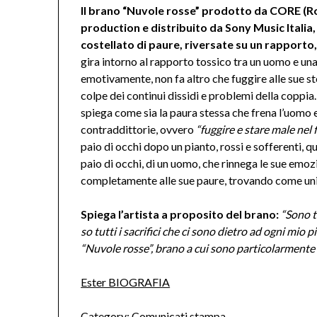
Il brano “Nuvole rosse” prodotto da CORE (Ro
production e distribuito da Sony Music Italia
costellato di paure, riversate su un rapporto, 
gira intorno al rapporto tossico tra un uomo e una d
emotivamente, non fa altro che fuggire alle sue st
colpe dei continui dissidi e problemi della coppia.
spiega come sia la paura stessa che frena l’uomo e
contraddittorie, ovvero
“fuggire e stare male nel 
paio di occhi dopo un pianto, rossi e sofferenti,
paio di occhi, di un uomo, che rinnega le sue emo
completamente alle sue paure, trovando come unic
Spiega l’artista a proposito del brano:
“Sono t
so tutti i sacrifici che ci sono dietro ad ogni mio 
“Nuvole rosse”, brano a cui sono particolarmente l
Ester BIOGRAFIA
Category:
Comunicati stampa