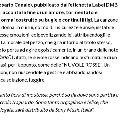
sario Canale), pubblicato dall’etichetta Label DMB
, racconta la fine di un amore, tormentato e
ormai costruito su bugie e continui litigi.
La canzone
onna, in cui lui, colmo di insicurezze e ansie, instabile
esse emozioni, colpevolizzando lei, attribuendogli le
 La morale del pezzo, che gira intorno al titolo stesso,
 lo porta ad agire egoisticamente, in un brano dalle note
farlo”
. Difatti, le nuvole rosse indicano le sfumature di un
 quasi, per l’appunto, come delle “NUVOLE ROSSE”. Un
zioni, non riuscendole a gestire e abbandonandosi
a soluzione, fuggire.
anto fiera di me stessa, perché so da dove sono partita e
piccolo traguardo. Sono tanto orgogliosa e felice, che
egata, sarà distribuito da Sony Music Italia”.