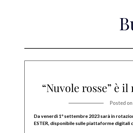
Skip
to
B
content
“Nuvole rosse” è il
Posted o
Da venerdì 1° settembre 2023 sarà in rotazio
ESTER, disponibile sulle piattaforme digitali da