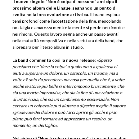
Il nuovo singolo “Non è colpa di nessuno” anticipa il
prossimo album delle Lingue, segnando un punto di
svolta nella loro evoluzione artistica
. Il brano esplora
temi profondi come l’accettazione della fine, mescolando
nostalgia e amarezza mentre la mente si perde nei ricordi e
nei rimorsi. Questo lavoro segna anche un passo avanti
nella maturità compositiva e nella scrittura della band, che
si prepara per il terzo album in studio.
La band commenta così la nuova release:
«Spesso
pensiamo che “dare la colpa” a qualcuno o a qualcosa ci
aiuti a superare un dolore, un ostacolo, un trauma, ma a
volte c’è solo da prendere una cosa per quella che è, a volte
anche le storie più belle si interrompono bruscamente, che
sia una morte improvvisa, che sia la fine di una relazione o
di un’amicizia, che sia un cambiamento esistenziale. Non
cercare un colpevole può aiutare a digerire meglio il sapore
sgradevole del dolore e può farci aprire gli occhi e pian
piano può farci tornare ad apprezzare un respiro, un
momento, un dettaglio».
Nel video di “Non è colpa di nessuno” si raccontano due