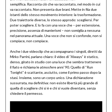
semplifica. Racconta ciò che va raccontato, nel modo in cui
va raccontato. Non presenta due brani. Mette in fila due
istanti dello stesso movimento interiore: la trasformazione.
Due traiettorie diverse, lo stesso approdo: scegliersi. Per
poter scegliere. E lo fa con una voce che – per estensione,
precisione, assenza di manierismi – non somiglia a nessuna
nel panorama attuale. Una voce che non si confonde, non si
compiace, non compiace.
Anche i due videoclip che accompagnano i singoli, diretti da
Mirko Parrini, parlano chiaro: il video di “Always” è statico,
denso, girato in studio con una luce che sembra trattenere
il fiato e richiama le atmosfere anni ‘90. Quello di “Run
Tonight” è scattante, asciutto, come il primo passo dopo la
stasi. Insieme, sono un corpo unico. Una dichiarazione
sussurrata, ma definitiva: non esiste libertà più grande di
quella di scegliere chi si è e chi si vuole diventare, senza
chiedere il permesso.