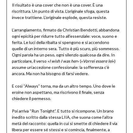
Il risultato è una cover che non è una cover. È una
riscrittura. Un punto di vista. L’originale sfoga, questa
invece trattiene. L’originale esplode, questa resiste.
L’arrangiamento, firmato da Christian Bendotti, abbandona
ogni epicità per ridurre tutto all’essenziale: voce, suono e
ferita. Le luci della ribalta si spengono e si accendono
quelle di un interno sera. Tutto è più scuro, più sommesso.
Ogni parola ha un peso, ogni silenzio qualcosa da dire. In
particolare, il verso «
I wish I was her
» («
Vorrei essere lei
»)
assume un’accezione confessionale: la sofferenza c’è
ancora. Ma non ha bisogno di farsi vedere.
E così “Always” torna, ma da un altro tempo. Uno dove le
eroine non aspettano, ma riscrivono il finale, senza
chiedere il permesso.
Poi arriva “Run Tonight”. E tutto si ricompone. Un brano
inedito scritto dalla stessa LIIA, che suona come l’altra
metà del racconto: quella in cui si smette di chiedere il via
libera per essere sé stessi e si comincia, finalmente, a