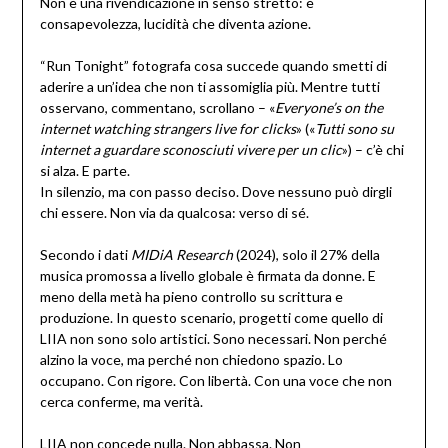
Non è una rivendicazione in senso stretto: è
consapevolezza, lucidità che diventa azione.
“Run Tonight” fotografa cosa succede quando smetti di
aderire a un’idea che non ti assomiglia più. Mentre tutti
osservano, commentano, scrollano – «
Everyone’s on the
internet watching strangers live for clicks
» («
Tutti sono su
internet a guardare sconosciuti vivere per un clic
») – c’è chi
si alza. E parte.
In silenzio, ma con passo deciso. Dove nessuno può dirgli
chi essere. Non via da qualcosa: verso di sé.
Secondo i dati
MIDiA Research
(2024), solo il 27% della
musica promossa a livello globale è firmata da donne. E
meno della metà ha pieno controllo su scrittura e
produzione. In questo scenario, progetti come quello di
LIIA non sono solo artistici. Sono necessari. Non perché
alzino la voce, ma perché non chiedono spazio. Lo
occupano. Con rigore. Con libertà. Con una voce che non
cerca conferme, ma verità.
LIIA non concede nulla. Non abbassa. Non