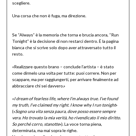
scegliere.
Una corsa che non è fuga, ma direzione.
Se “Always” è la memoria che torna e brucia ancora, “Run
Tonight” è la decisione di non restarci dentro. È la pagina
bianca che si scrive solo dopo aver attraversato tutto il
resto.
«Realizzare questo brano – conclude l’artista – è stato
come dirmelo una volta per tutte: puoi correre. Non per
scappare, ma per raggiungerti, per arrivare finalmente ad
abbracciare chi sei davvero.»
«
I dream of fearless life, where I’m always true. I’ve found
my truth, I’ve claimed my right. I know why I run tonight
»
(«
Sogno una vita senza paura, dove posso essere sempre
vera. Ho trovato la mia verità, ho rivendicato il mio diritto.
So perché corro, stanotte
»). La voce torna piena,
determinata, ma mai sopra le righe.