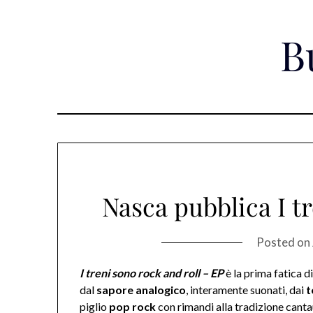
Skip
to
B
content
Nasca pubblica I tr
Posted on
I treni sono rock and roll – EP
è la prima fatica d
dal
sapore analogico
, interamente suonati, dai
t
piglio
pop rock
con rimandi alla tradizione canta