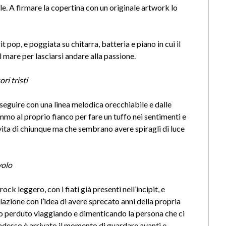
e. A firmare la copertina con un originale artwork lo
rit pop, e poggiata su chitarra, batteria e piano in cui il
l mare per lasciarsi andare alla passione.
ri tristi
oseguire con una linea melodica orecchiabile e dalle
mmo al proprio fianco per fare un tuffo nei sentimenti e
 vita di chiunque ma che sembrano avere spiragli di luce
volo
rock leggero, con i fiati già presenti nell’incipit, e
lazione con l’idea di avere sprecato anni della propria
po perduto viaggiando e dimenticando la persona che ci
 adesso è arrivato il momento di guardare avanti e