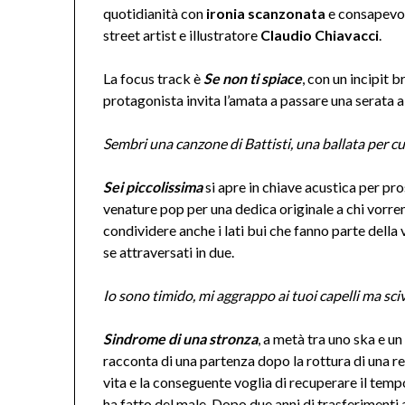
quotidianità con
ironia scanzonata
e consapevol
street artist e illustratore
Claudio Chiavacci
.
La focus track è
Se non ti spiace
, con un incipit b
protagonista invita l’amata a passare una serata a
Sembri una canzone di Battisti, una ballata per cuo
Sei piccolissima
si apre in chiave acustica per pr
venature pop per una dedica originale a chi vorre
condividere anche i lati bui che fanno parte della
se attraversati in due.
Io sono timido, mi aggrappo ai tuoi capelli ma sci
Sindrome di una stronza
, a metà tra uno ska e un 
racconta di una partenza dopo la rottura di una re
vita e la conseguente voglia di recuperare il tem
ha fatto del male. Dopo due anni di trasferimenti