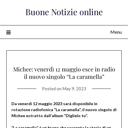
Skip
Buone Notizie online
to
content
Menu
Michee: venerdì 12 maggio esce in radio
il nuovo singolo “La caramella”
Posted on
May 9, 2023
Da venerdì 12 maggio 2023 sarà disponibile in
rotazione radiofonica “La caramella”, il nuovo singolo di
Michee estratto dall’album “Diglielo tu”.
“La caramella” è un brano che racconta la storia di un