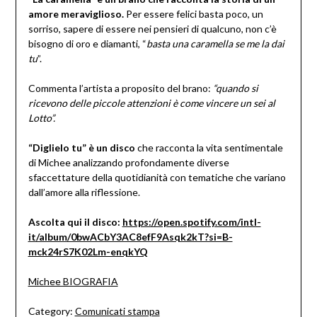
amore meraviglioso.
Per essere felici basta poco, un
sorriso, sapere di essere nei pensieri di qualcuno, non c’è
bisogno di oro e diamanti, “
basta una caramella se me la dai
tu
”.
Commenta l’artista a proposito del brano:
“quando si
ricevono delle piccole attenzioni è come vincere un sei al
Lotto”.
“Diglielo tu” è un disco
che racconta la vita sentimentale
di Michee analizzando profondamente diverse
sfaccettature della quotidianità con tematiche che variano
dall’amore alla riflessione.
Ascolta qui il disco:
https://open.spotify.com/intl-
it/album/0bwACbY3AC8efF9Asqk2kT?si=B-
mck24rS7K02Lm-enqkYQ
Michee BIOGRAFIA
Category:
Comunicati stampa