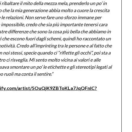
 ribaltare il mito della mezza mela, prenderlo un po’ in
 che la mia generazione abbia molto a cuore la crescita
e le relazioni. Non serve fare uno sforzo immane per
impossibile, credo che sia più importante tenersi cara
ostre differenze che sono la cosa più bella che abbiamo in
 che escono fuori dagli schemi, quindi ho raccontato un
tività. Credo all’imprinting tra le persone e al fatto che
n noi stessi, specie quando ci “riflette gli occhi”, poi sta a
tro ci risveglia. Mi sento molto vicina ai valori e alle
a smontare un po’ le etichette e gli stereotipi legati al
o ruoli ma conta il sentire.”
otify.com/artist/5OuQjK9ZBToKLa7JqQFnIC?