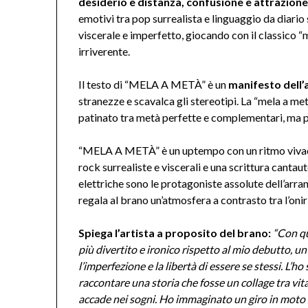
desiderio e distanza, confusione e attrazione
emotivi tra pop surrealista e linguaggio da diari
viscerale e imperfetto, giocando con il classico “m
irriverente.
Il testo di “MELA A METÀ” è un
manifesto dell
stranezze e scavalca gli stereotipi. La “mela a m
patinato tra metà perfette e complementari, ma pi
“MELA A METÀ” è un uptempo con un ritmo vivace 
rock surrealiste e viscerali e una scrittura cantau
elettriche sono le protagoniste assolute dell’arr
regala al brano un’atmosfera a contrasto tra l’onir
Spiega l’artista a proposito del brano:
“Con qu
più divertito e ironico rispetto al mio debutto, 
l’imperfezione e la libertà di essere se stessi. L’h
raccontare una storia che fosse un collage tra vi
accade nei sogni. Ho immaginato un giro in moto su