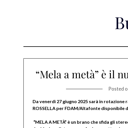
Skip
to
B
content
“Mela a metà” è il n
Posted 
Da venerdì 27 giugno 2025 sarà in rotazione 
ROSSELLA per
FDAM/Altafonte
disponibile d
“MELA A METÀ” è un brano che sfida gli stereo