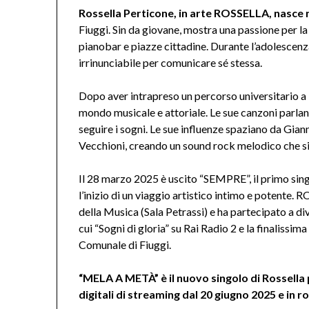
Rossella Perticone, in arte ROSSELLA, nasce n
Fiuggi. Sin da giovane, mostra una passione per la 
pianobar e piazze cittadine. Durante l’adolescenz
irrinunciabile per comunicare sé stessa.
Dopo aver intrapreso un percorso universitario 
mondo musicale e attoriale. Le sue canzoni parlan
seguire i sogni. Le sue influenze spaziano da Gia
Vecchioni, creando un sound rock melodico che si
Il 28 marzo 2025 è uscito “SEMPRE”, il primo sin
l’inizio di un viaggio artistico intimo e potente
della Musica (Sala Petrassi) e ha partecipato a di
cui “Sogni di gloria” su Rai Radio 2 e la finalissim
Comunale di Fiuggi.
“MELA A METÀ” è il nuovo singolo di Rossella
digitali di streaming dal 20 giugno 2025 e in 