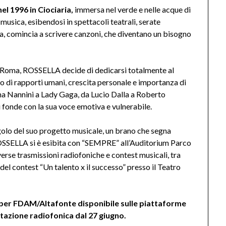
el 1996 in Ciociaria,
immersa nel verde e nelle acque di
musica, esibendosi in spettacoli teatrali, serate
a, comincia a scrivere canzoni, che diventano un bisogno
a Roma, ROSSELLA decide di dedicarsi totalmente al
o di rapporti umani, crescita personale e importanza di
nna Nannini a Lady Gaga, da Lucio Dalla a Roberto
 fonde con la sua voce emotiva e vulnerabile.
golo del suo progetto musicale, un brano che segna
. ROSSELLA si è esibita con “SEMPRE” all’Auditorium Parco
verse trasmissioni radiofoniche e contest musicali, tra
a del contest “Un talento x il successo” presso il Teatro
per FDAM/Altafonte disponibile sulle piattaforme
rotazione radiofonica dal 27 giugno.