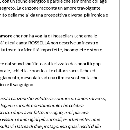
,
con un sound energico e parole che sembrano collage
o segreto. La canzone racconta un amore travolgente,
ito della mela” da una prospettiva diversa, più ironica e
’amore
che non ha voglia di incasellarsi, che ama le
età” di cui canta ROSSELLA non descrive un incastro
uttosto tra identità imperfette, incomplete e storte.
dal sound shuffle, caratterizzato da sonorità pop
torale, schietta e poetica. Le chitarre acustiche ed
angiamento, mescolate ad una ritmica sostenuta che
ico e il sanguigno.
esta canzone ho voluto raccontare un amore diverso,
un legame carnale e sentimentale che celebra
o scritta dopo aver fatto un sogno, e mi piaceva
ta vissuta e immagini più surreali, esattamente come
lla via lattea di due protagonisti quasi usciti dallo