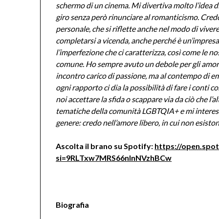
schermo di un cinema. Mi divertiva molto l’idea di
giro senza però rinunciare al romanticismo. Credo
personale, che si riflette anche nel modo di viver
completarsi a vicenda, anche perché è un’impresa 
l’imperfezione che ci caratterizza, così come le n
comune. Ho sempre avuto un debole per gli amori
incontro carico di passione, ma al contempo di emo
ogni rapporto ci dia la possibilità di fare i conti co
noi accettare la sfida o scappare via da ciò che l’al
tematiche della comunità LGBTQIA+ e mi interessav
genere: credo nell’amore libero, in cui non esiston
Ascolta il brano su Spotify:
https://open.sp
si=9RLTxw7MRS66nlnNVzhBCw
Biografia