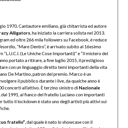
io 1970. Cantautore emiliano, già chitarrista ed autore
razy Alligators
, ha iniziato la carriera solista nel 2013.
agram ed oltre 266 mila followers su Facebook, è reduce
 d’esordio, “Mare Dentro”, è arrivato subito al 16esimo
um “L.U.C.I. (Le Uniche Cose Importanti)” e “Il mistero del
no portato a ritirare, a fine luglio 2015, il prestigioso
tare con un linguaggio diretto temi importanti della vita
tefano De Martino, patron del premio. Marco è un
nvolgere il pubblico durante i live, da qualche anno è
600 concerti all’attivo. È terzino sinistro di
Nazionale
 è, dal 1991, al fianco del fratello Luciano con importanti
 tutto il lockdown è stato uno degli artisti più attivi sui
fiche.
tuo fratello”
, dal quale è nato lo showcase con il