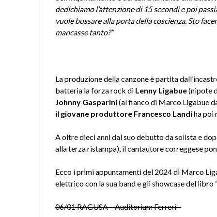
dedichiamo l’attenzione di 15 secondi e poi passi
vuole bussare alla porta della coscienza. Sto fa
mancasse tanto?”
La produzione della canzone è partita dall’incastro
batteria la forza rock di
Lenny Ligabue
(nipote d
Johnny Gasparini
(al fianco di Marco Ligabue da
il
giovane produttore Francesco Landi
ha poi 
A oltre dieci anni dal suo debutto da solista e dop
alla terza ristampa), il cantautore correggese pone
Ecco i primi appuntamenti del 2024 di Marco Ligab
elettrico con la sua band e gli showcase del libro
06/01 RAGUSA – Auditorium Ferreri