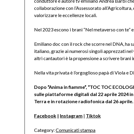
conduttore e autore tv emiliano Andrea Barbi che è 
collaborazione con l’Assessorato all’Agricoltura,
valorizzare le eccellenze locali.
Nel 2023 escono i brani “Nel metaverso con te” e
Emiliano doc con il rock che scorre nel DNA, ha s
italiano, grazie ai numerosi singoli apprezzati n
altri cantautori è la propensione a scrivere brani i
Nella vita privata è l’orgoglioso papà di Viola e D
Dopo “Anima in fiamme”, “TOC TOC ECOLOGICO
sulle piattaforme digitali dal 22 aprile 2024 
Terra e in rotazione radiofonica dal 26 aprile.
Facebook
|
Instagram
|
Tiktok
Category:
Comunicati stampa