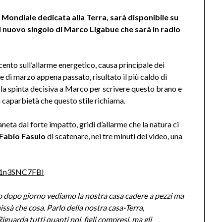
 Mondiale dedicata alla Terra, sarà disponibile su
l nuovo singolo di Marco Ligabue che sarà in radio
cento sull’allarme energetico, causa principale dei
 di marzo appena passato, risultato il più caldo di
 la spinta decisiva a Marco per scrivere questo brano e
a caparbietà che questo stile richiama.
neta dal forte impatto, gridi d’allarme che la natura ci
 Fabio Fasulo
di scatenare, nei tre minuti del video, una
/t1n3SNC7FBI
 dopo giorno vediamo la nostra casa cadere a pezzi ma
issà che cosa. Parlo della nostra casa-Terra,
uarda tutti quanti noi, figli compresi, ma gli