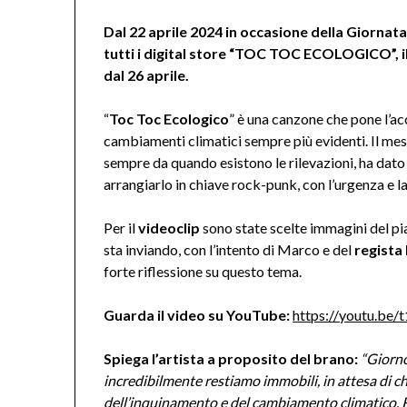
Dal 22 aprile 2024 in occasione della Giornata
tutti i digital store “TOC TOC ECOLOGICO”, i
dal 26 aprile.
“
Toc Toc Ecologico
” è una canzone che pone l’ac
cambiamenti climatici sempre più evidenti. Il mese
sempre da quando esistono le rilevazioni, ha dato
arrangiarlo in chiave rock-punk, con l’urgenza e l
Per il
videoclip
sono state scelte immagini del pia
sta inviando, con l’intento di Marco e del
regista
forte riflessione su questo tema.
Guarda il video su YouTube:
https://youtu.be
Spiega l’artista a proposito del brano:
“Giorno
incredibilmente restiamo immobili, in attesa di ch
dell’inquinamento e del cambiamento climatico. Rig