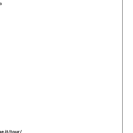
a
e.it/tour/