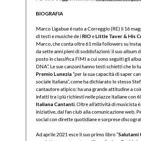
BIOGRAFIA
Marco Ligabue è nato a Correggio (RE) il 16 magg
di testi e musiche de i
RIO
e
Little Taver & His C
Marco, che conta oltre 61 mila followers su Inst
da sette anni pieni di soddisfazioni: il suo album
posto in classifica FIMI a cui sono seguiti gli alb
DNA”. Le sue canzoni hanno testi schietti che lo han
Premio Lunezia
“per la sua capacità di saper can
sociale italiana”, come ha dichiarato lo stesso S
cantautore atipico: ha una grande attitudine a coi
infatti tra i più richiesti nelle piazze italiane con 
Italiana Cantanti
. Oltre all’attività di musicista
iniziative, dal fan club alla comunicazione web. Per
social con dirette quotidiane e sorprese discogra
Ad aprile 2021 esce il suo primo libro “
Salutami 