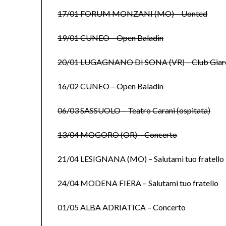
17/01 FORUM MONZANI (MO) – Uonted
19/01 CUNEO – Open Baladin
20/01 LUGAGNANO DI SONA (VR) – Club Gia
16/02 CUNEO – Open Baladin
06/03 SASSUOLO – Teatro Carani (ospitata)
13/04 MOGORO (OR) – Concerto
21/04 LESIGNANA (MO) – Salutami tuo fratello
24/04 MODENA FIERA – Salutami tuo fratello
01/05 ALBA ADRIATICA – Concerto