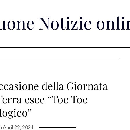
uone Notizie onli
ccasione della Giornata
Terra esce “Toc Toc
logico”
on
April 22, 2024