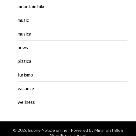
mountain bike
music
musica
news
pizzica
turismo
vacanze
wellness
© 2026 Buone Notizie online
| Powered by
Minimalist Blog
WordPress Theme