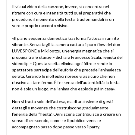
Il visual video della canzone, invece, si concentra nel
ritrarre con cura e intensità tutti quei preparativi che
precedono il momento della festa, trasformandoli in un
vero e proprio racconto visivo.
«Il piano sequenza domestico trasforma l’attesa in un rito
vibrante. Senza tagli, la camera cattura il puro flow del duo
LUVESPONE e Mikilootzu, un’energia magnetica che si
propaga tra le stanze – dichiara Francesco Scala, regista del
videoclip – Questa scelta elimina ogni filtro e rende lo
spettatore partecipe dell’euforia che precede l’animalesca
serata. Girando le molteplici riprese vi assicuro che non
riuscivo a stare fermo. È l’essenza dell’autenticità: la festa
non è solo un luogo, ma l’anima che esplode già in casa».
Non si tratta solo dell’attesa, ma di un insieme di gesti,
dettagli e movenze che costruiscono gradualmente
l’energia della “fiesta”. Ogni scena contribuisce a creare un
senso di crescendo, come se il pubblico venisse
accompagnato passo dopo passo verso il party.