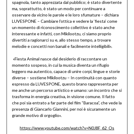
spagnola, tanto apprezzata dal pubblico; è stato divertente
ma, soprattutto, è stato un modo per continuare a
osservare da vicino le parole e le loro sfumature – dichiara
LUVESPONE – Cambiare l’ottica e vedere la ‘fiesta’ come
un momento di riconoscimento collettivo è stato anche
interessante e infatti, con Mikilootzu, ci siamo proprio
divertiti a ragionarci su e, allo stesso tempo, a trovare
melodie e concetti non banali e facilmente intelligibili».
«Fiesta Animal nasce dal desiderio di raccontare un
momento sospeso, in cui la musica diventa un rifugio
leggero ma autentico, capace di unire corpi, lingue e storie
diverse – sostiene Mikilootzu – In continuità con quanto
espresso da LUVESPONE, questo brano rappresenta per
me anche un percorso artistico e umano: un incontro che si
trasforma in energia creativa, in visione comune. Il fatto
che poi sia entrato a far parte del film “Baracoa”, che vede la
presenza di Giancarlo Giannini, per noi è sicuramente un
grande motivo di orgoglio».
https://www.youtube.com/watch?
v=N0J8F_62_Os