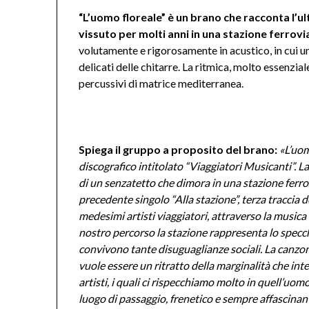
“L’uomo floreale” è un brano che racconta l’ul
vissuto per molti anni in una stazione ferrovia
volutamente e rigorosamente in acustico, in cui una
delicati delle chitarre. La ritmica, molto essenziale
percussivi di matrice mediterranea.
Spiega il gruppo a proposito del brano:
«L’uom
discografico intitolato “Viaggiatori Musicanti”. L
di un senzatetto che dimora in una stazione ferro
precedente singolo “Alla stazione”, terza traccia 
medesimi artisti viaggiatori, attraverso la musica 
nostro percorso la stazione rappresenta lo specch
convivono tante disuguaglianze sociali. La canzo
vuole essere un ritratto della marginalità che inter
artisti, i quali ci rispecchiamo molto in quell’uomo
luogo di passaggio, frenetico e sempre affascinan