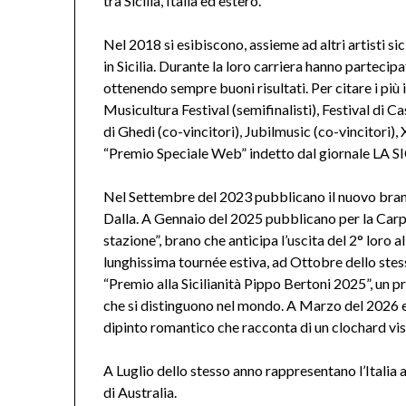
tra Sicilia, Italia ed estero.
Nel 2018 si esibiscono, assieme ad altri artisti sic
in Sicilia. Durante la loro carriera hanno partecip
ottenendo sempre buoni risultati. Per citare i più
Musicultura Festival (semifinalisti), Festival di Cas
di Ghedi (co-vincitori), Jubilmusic (co-vincitori),
“Premio Speciale Web” indetto dal giornale LA SIC
Nel Settembre del 2023 pubblicano il nuovo brano
Dalla. A Gennaio del 2025 pubblicano per la Carp
stazione”, brano che anticipa l’uscita del 2° loro
lunghissima tournée estiva, ad Ottobre dello stesso 
“Premio alla Sicilianità Pippo Bertoni 2025”, un p
che si distinguono nel mondo. A Marzo del 2026 esc
dipinto romantico che racconta di un clochard viss
A Luglio dello stesso anno rappresentano l’Italia al
di Australia.