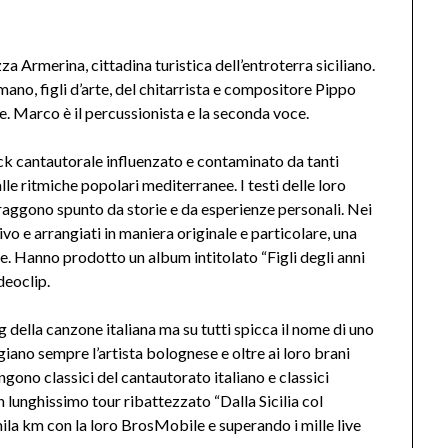
merina, cittadina turistica dell’entroterra siciliano.
ano, figli d’arte, del chitarrista e compositore Pippo
oce. Marco è il percussionista e la seconda voce.
ock cantautorale influenzato e contaminato da tanti
le ritmiche popolari mediterranee. I testi delle loro
aggono spunto da storie e da esperienze personali. Nei
ivo e arrangiati in maniera originale e particolare, una
e. Hanno prodotto un album intitolato “Figli degli anni
deoclip.
ig della canzone italiana ma su tutti spicca il nome di uno
ano sempre l’artista bolognese e oltre ai loro brani
ongono classici del cantautorato italiano e classici
n lunghissimo tour ribattezzato “Dalla Sicilia col
mila km con la loro BrosMobile e superando i mille live