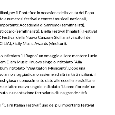
iliani, per il Pontefice in occasione della visita del Papa
ato a numerosi festival e contest musicali nazionali,
 importanti: Accademia di Sanremo (semifinalisti),
trocaro (semifinalisti). Biella Festival (finalisti), Festival
 X Festival della Nuova Canzone Siciliana (vincitori del
ILIA), Sicily Music Awards (vincitori).
 intitolato “Il Ragno”, un omaggio al loro mentore Lucio
em Diem Music il nuovo singolo intitolato “Alla
 album intitolato “Viaggiatori Musicanti”. Dopo una
anno si aggiudicano assieme ad altri artisti siciliani, il
restigioso riconoscimento dato alle eccellenze siciliane
e l’altro nuovo singolo intitolato “L’uomo floreale”, un
uto in una stazione ferroviaria di una grande città.
 “Cairn Italian Festival”, uno dei più importanti festival