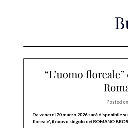
Skip
to
B
content
“L’uomo floreale” 
Roma
Posted o
Da venerdì 20 marzo 2026 sarà disponibile sul
floreale”, il nuovo singolo dei ROMANO BROS