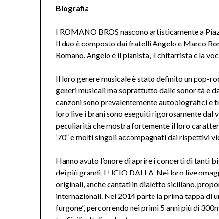
Biografia
I ROMANO BROS nascono artisticamente a Piazza Ar
Il duo è composto dai fratelli Angelo e Marco Rom
Romano. Angelo è il pianista, il chitarrista e la v
Il loro genere musicale è stato definito un pop-r
generi musicali ma soprattutto dalle sonorità e dal
canzoni sono prevalentemente autobiografici e tr
loro live i brani sono eseguiti rigorosamente dal v
peculiarità che mostra fortemente il loro caratter
’70” e molti singoli accompagnati dai rispettivi vi
Hanno avuto l’onore di aprire i concerti di tanti b
dei più grandi, LUCIO DALLA. Nei loro live omaggi
originali, anche cantati in dialetto siciliano, prop
internazionali. Nel 2014 parte la prima tappa di u
furgone”, percorrendo nei primi 5 anni più di 300