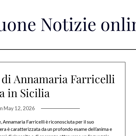
uone Notizie onli
 di Annamaria Farricelli
 in Sicilia
on
May 12, 2026
, Annamaria Farricelli è riconosciuta per il suo
opera è caratterizzata da un profondo esame dell’anima e