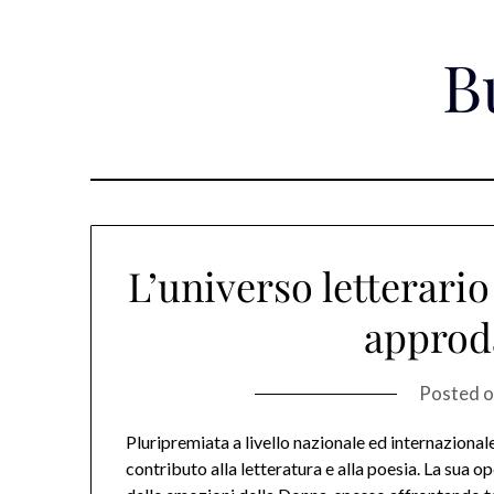
Skip
to
B
content
L’universo letterario
approda
Posted 
Pluripremiata a livello nazionale ed internazionale
contributo alla letteratura e alla poesia. La sua 