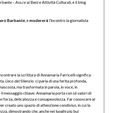
bante – Ass.re ai Beni e Attività Culturali, e il blog
turo Barbante
, e
modererà
l’incontro la giornalista
ncontrare la scrittura di Annamaria Farricelli significa
ta. L’eco del Silenzio ci parla di una ferita profonda,
 nascosta, ma trasformata in parola, in voce, in
e il messaggio chiave: Annamaria porta con sé valori di
on forza, delicatezza e consapevolezza. Far conoscere al
ver creato uno spazio di attenzione condiviso, in cui la
ezza, dimostrando che, anche nei luoghi più bui