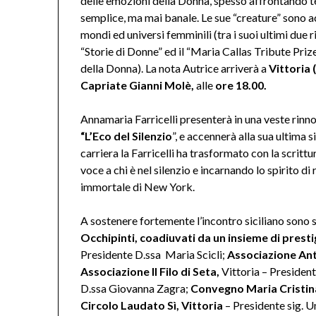
delle emozioni della Donna, spesso affrontando te
semplice, ma mai banale. Le sue “creature” sono acc
mondi ed universi femminili (tra i suoi ultimi due
“Storie di Donne” ed il “Maria Callas Tribute Priz
della Donna). La nota Autrice arriverà a
Vittoria 
Capriate
Gianni Molè,
alle
ore 18.00.
Annamaria Farricelli presenterà in una veste rinn
“L’Eco del Silenzio
”, e accennerà alla sua ultima
carriera la Farricelli ha trasformato con la scrittu
voce a chi è nel silenzio e incarnando lo spirito d
immortale di New York.
A sostenere fortemente l’incontro siciliano sono s
Occhipinti, coadiuvati da un insieme di presti
Presidente D.ssa Maria Scicli;
Associazione Ant
Associazione Il Filo di Seta,
Vittoria – Presiden
D.ssa Giovanna Zagra;
Convegno Maria Cristina
Circolo Laudato Sì, Vittoria
– Presidente sig. 