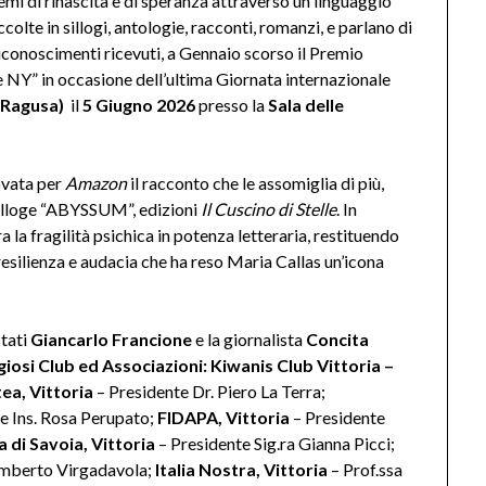
mi di rinascita e di speranza attraverso un linguaggio
olte in sillogi, antologie, racconti, romanzi, e parlano di
 riconoscimenti ricevuti, a Gennaio scorso il Premio
e NY” in occasione dell’ultima Giornata internazionale
(Ragusa)
il
5 Giugno 2026
presso la
Sala delle
ovata per
Amazon
il racconto che le assomiglia di più,
 silloge “ABYSSUM”, edizioni
Il Cuscino di Stelle
. In
ra la fragilità psichica in potenza letteraria, restituendo
i resilienza e audacia che ha reso Maria Callas un’icona
tati
Giancarlo Francione
e la giornalista
Concita
giosi Club ed Associazioni: Kiwanis Club Vittoria –
ea, Vittoria
– Presidente Dr. Piero La Terra;
te Ins. Rosa Perupato;
FIDAPA, Vittoria
– Presidente
 di Savoia, Vittoria
– Presidente Sig.ra Gianna Picci;
Umberto Virgadavola;
Italia Nostra, Vittoria
– Prof.ssa