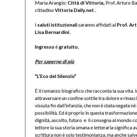
Maria Arangio;
Città di Vittoria,
Prof. Arturo Bar
cittadino
Vittoria Daily.net .
I
saluti istituzionali
saranno affidati al
Prof. Ar
Lisa Bernardini.
Ingresso
è
gratuito.
Per saperne di più
“L’Eco del Silenzio”
È il romanzo biografico che racconta la sua vita. I
attraversare un confine sottile tra dolore e rinasci
vissuta fin dall’infanzia, che non è stata negata né
possibilità. Ed è proprio in questa trasformazion
dignità, ascolto, futuro e li consegna al mondo c
lettore la sua storia umana e letteraria significa a
scrittura non è solo testimonianza, ma anche salv