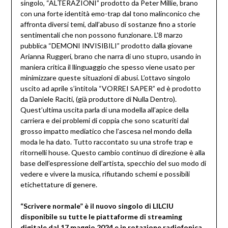
singolo, “ALTERAZIONI” prodotto da Peter Millie, brano
con una forte identità emo-trap dal tono malinconico che
affronta diversi temi, dall’abuso di sostanze fino a storie
sentimentali che non possono funzionare. L’8 marzo
pubblica “DEMONI INVISIBILI” prodotto dalla giovane
Arianna Ruggeri, brano che narra di uno stupro, usando in
maniera critica il llinguaggio che spesso viene usato per
minimizzare queste situazioni di abusi. L’ottavo singolo
uscito ad aprile s’intitola “VORREI SAPER” ed è prodotto
da Daniele Raciti, (già produttore di Nulla Dentro).
Quest’ultima uscita parla di una modella all’apice della
carriera e dei problemi di coppia che sono scaturiti dal
grosso impatto mediatico che l’ascesa nel mondo della
moda le ha dato. Tutto raccontato su una strofe trap e
ritornelli house. Questo cambio continuo di direzione è alla
base dell’espressione dell’artista, specchio del suo modo di
vedere e vivere la musica, rifiutando schemi e possibili
etichettature di genere.
“Scrivere normale” è il nuovo singolo di LILCIU
disponibile su tutte le piattaforme di streaming
digitale dal 17 maggio 2024 e in rotazione radiofonica