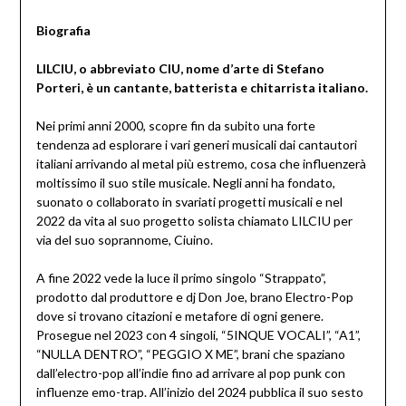
Biografia
LILCIU, o abbreviato CIU, nome d’arte di Stefano
Porteri, è un cantante, batterista e chitarrista italiano.
Nei primi anni 2000, scopre fin da subito una forte
tendenza ad esplorare i vari generi musicali dai cantautori
italiani arrivando al metal più estremo, cosa che influenzerà
moltissimo il suo stile musicale. Negli anni ha fondato,
suonato o collaborato in svariati progetti musicali e nel
2022 da vita al suo progetto solista chiamato LILCIU per
via del suo soprannome, Ciuino.
A fine 2022 vede la luce il primo singolo “Strappato”,
prodotto dal produttore e dj Don Joe, brano Electro-Pop
dove si trovano citazioni e metafore di ogni genere.
Prosegue nel 2023 con 4 singoli, “5INQUE VOCALI”, “A1”,
“NULLA DENTRO”, “PEGGIO X ME”, brani che spaziano
dall’electro-pop all’indie fino ad arrivare al pop punk con
influenze emo-trap. All’inizio del 2024 pubblica il suo sesto