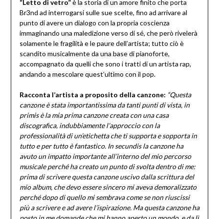
“Letto di vetro”
è la storia di un amore finito che porta
Br3nd ad interrogarsi sulle sue scelte, fino ad arrivare al
punto di avere un dialogo con la propria coscienza
immaginando una maledizione verso di sé, che però rivelerà
solamente le fragilità e le paure dell’artista; tutto ciò è
scandito musicalmente da una base di pianoforte,
accompagnato da quelli che sono i tratti di un artista rap,
andando a mescolare quest’ultimo con il pop.
Racconta l’artista a proposito della canzone:
“Questa
canzone è stata importantissima da tanti punti di vista, in
primis è la mia prima canzone creata con una casa
discografica, indubbiamente l’approccio con la
professionalità di un’etichetta che ti supporta e sopporta in
tutto e per tutto è fantastico. In secundis la canzone ha
avuto un impatto importante all’interno del mio percorso
musicale perché ha creato un punto di svolta dentro di me:
prima di scrivere questa canzone uscivo dalla scrittura del
mio album, che devo essere sincero mi aveva demoralizzato
perché dopo di quello mi sembrava come se non riuscissi
più a scrivere e ad avere l’ispirazione. Ma questa canzone ha
posto in me domande che mi hanno aperto un mondo, e da lì