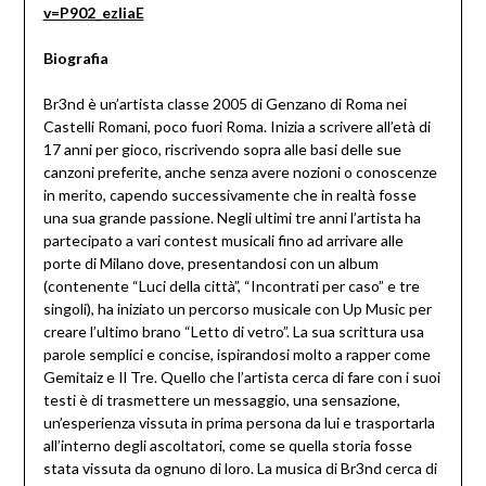
v=P902_ezIiaE
Biografia
Br3nd è un’artista classe 2005 di Genzano di Roma nei
Castelli Romani, poco fuori Roma. Inizia a scrivere all’età di
17 anni per gioco, riscrivendo sopra alle basi delle sue
canzoni preferite, anche senza avere nozioni o conoscenze
in merito, capendo successivamente che in realtà fosse
una sua grande passione. Negli ultimi tre anni l’artista ha
partecipato a vari contest musicali fino ad arrivare alle
porte di Milano dove, presentandosi con un album
(contenente “Luci della città”, “Incontrati per caso” e tre
singoli), ha iniziato un percorso musicale con Up Music per
creare l’ultimo brano “Letto di vetro”. La sua scrittura usa
parole semplici e concise, ispirandosi molto a rapper come
Gemitaiz e Il Tre. Quello che l’artista cerca di fare con i suoi
testi è di trasmettere un messaggio, una sensazione,
un’esperienza vissuta in prima persona da lui e trasportarla
all’interno degli ascoltatori, come se quella storia fosse
stata vissuta da ognuno di loro. La musica di Br3nd cerca di