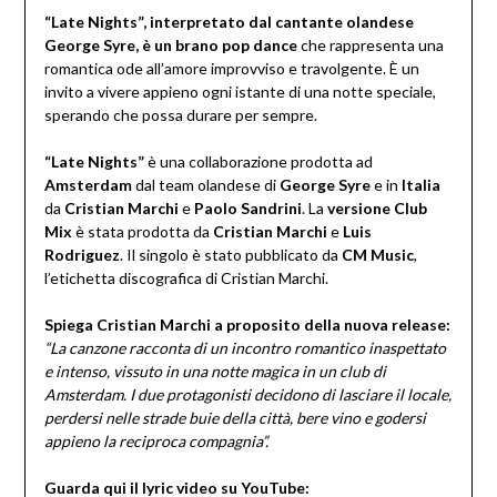
“Late Nights”, interpretato dal cantante olandese
George Syre, è un brano pop dance
che rappresenta una
romantica ode all’amore improvviso e travolgente. È un
invito a vivere appieno ogni istante di una notte speciale,
sperando che possa durare per sempre.
“Late Nights”
è una collaborazione prodotta ad
Amsterdam
dal team olandese di
George Syre
e in
Italia
da
Cristian Marchi
e
Paolo Sandrini
. La
versione Club
Mix
è stata prodotta da
Cristian Marchi
e
Luis
Rodriguez
. Il singolo è stato pubblicato da
CM Music
,
l’etichetta discografica di Cristian Marchi.
Spiega Cristian Marchi a proposito della nuova release:
“La canzone racconta di un incontro romantico inaspettato
e intenso, vissuto in una notte magica in un club di
Amsterdam. I due protagonisti decidono di lasciare il locale,
perdersi nelle strade buie della città, bere vino e godersi
appieno la reciproca compagnia”.
Guarda qui il lyric video su YouTube: