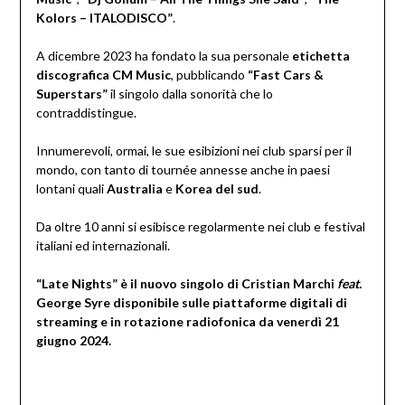
Kolors – ITALODISCO”
.
A dicembre 2023 ha fondato la sua personale
etichetta
discografica CM Music
, pubblicando
“Fast Cars &
Superstars”
il singolo dalla sonorità che lo
contraddistingue.
Innumerevoli, ormai, le sue esibizioni nei club sparsi per il
mondo, con tanto di tournée annesse anche in paesi
lontani quali
Australia
e
Korea del sud
.
Da oltre 10 anni si esibisce regolarmente nei club e festival
italiani ed internazionali.
“Late Nights” è il nuovo singolo di Cristian Marchi
feat.
George Syre disponibile sulle piattaforme digitali di
streaming e in rotazione radiofonica da venerdì 21
giugno 2024.