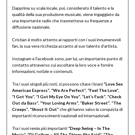
Dapprima su scala locale, poi, considerato il talento e la
qualità della sua produzione musicale, viene ingaggiato da
una importante radio che trasmetteva su frequenze a
diffusione nazionale.
Cristian è molto attento ai rapporti con i suoi innumerevoli
fan, la sua vera ricchezza accanto al suo talento d’artista.
Instagram e Facebook sono, per lui, un importante punto di
contatto attraverso cui ascoltare la loro voce e fornire
informazioni, notizie e contenuti.
Tra i suoi singoli più noti, si possono citare i brani
“Love Sex
American Express”
,
“We Are Perfect”
,
“Feel The Love”
,
“I Got You”
,
“I Got My Eye On You”
,
“Let’s Fuck”
,
“Check
Out da Bass”
,
“Your Loving Arms”
,
“Baker Street”
,
“The
Creeps”
,
“Shout It Out”
che gli hanno valso la conquista di
importanti riconoscimenti nazionali ed internazionali.
Tra i suoi remix più importanti
“Deep Swing – In The
Music”
,
“Dj Gollum – All The Things She Said”
,
“The