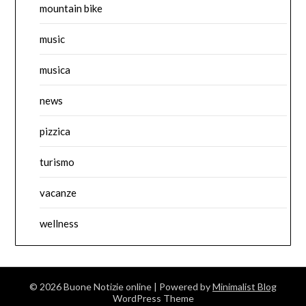
mountain bike
music
musica
news
pizzica
turismo
vacanze
wellness
© 2026 Buone Notizie online
| Powered by
Minimalist Blog
WordPress Theme