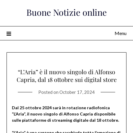
Skip
Buone Notizie online
to
content
Menu
“L’Aria” è il nuovo singolo di Alfonso
Capria, dal 18 ottobre sui digital store
Posted on
October 17, 2024
Dal 25 ottobre 2024 sarà in rotazione radiofonica
“L’Aria”, il nuovo singolo di Alfonso Capria disponibile
sulle piattaforme di streaming digitale dal 18 ottobre.
“L’Aria” è una canzone che racchiude tutta l’emozione di