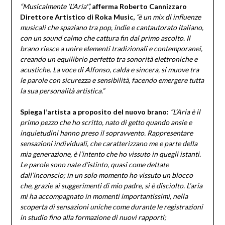
“Musicalmente ‘L’Aria'”,
afferma Roberto Cannizzaro
Direttore Artistico di Roka Music,
“è un mix di influenze
musicali che spaziano tra pop, indie e cantautorato italiano,
con un sound calmo che cattura fin dal primo ascolto. Il
brano riesce a unire elementi tradizionali e contemporanei,
creando un equilibrio perfetto tra sonorità elettroniche e
acustiche. La voce di Alfonso, calda e sincera, si muove tra
le parole con sicurezza e sensibilità, facendo emergere tutta
la sua personalità artistica.”
Spiega l’artista a proposito del nuovo brano:
“
L’Aria è il
primo pezzo che ho scritto, nato di getto quando ansie e
inquietudini hanno preso il sopravvento. Rappresentare
sensazioni individuali, che caratterizzano me e parte della
mia generazione, è l’intento che ho vissuto in quegli istanti.
Le parole sono nate d’istinto, quasi come dettate
dall’inconscio; in un solo momento ho vissuto un blocco
che, grazie ai suggerimenti di mio padre, si è disciolto. L’aria
mi ha accompagnato in momenti importantissimi, nella
scoperta di sensazioni uniche come durante le registrazioni
in studio fino alla formazione di nuovi rapporti;