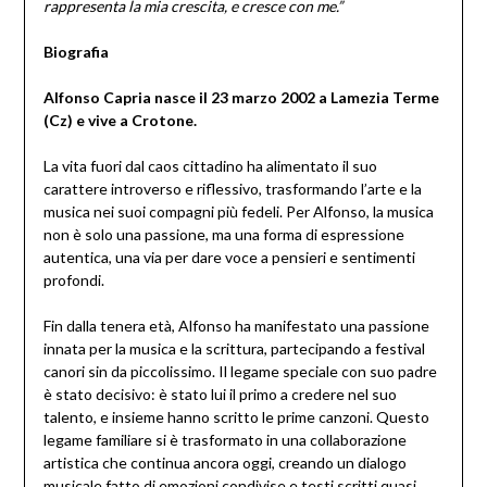
rappresenta la mia crescita, e cresce con me.”
Biografia
Alfonso Capria nasce il 23 marzo 2002 a Lamezia Terme
(Cz) e vive a Crotone.
La vita fuori dal caos cittadino ha alimentato il suo
carattere introverso e riflessivo, trasformando l’arte e la
musica nei suoi compagni più fedeli. Per Alfonso, la musica
non è solo una passione, ma una forma di espressione
autentica, una via per dare voce a pensieri e sentimenti
profondi.
Fin dalla tenera età, Alfonso ha manifestato una passione
innata per la musica e la scrittura, partecipando a festival
canori sin da piccolissimo. Il legame speciale con suo padre
è stato decisivo: è stato lui il primo a credere nel suo
talento, e insieme hanno scritto le prime canzoni. Questo
legame familiare si è trasformato in una collaborazione
artistica che continua ancora oggi, creando un dialogo
musicale fatto di emozioni condivise e testi scritti quasi