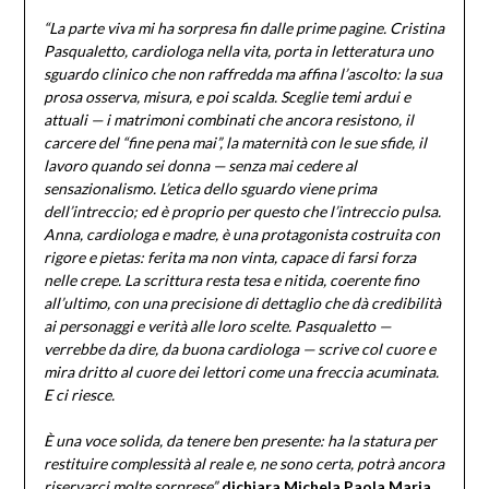
“La parte viva mi ha sorpresa fin dalle prime pagine. Cristina
Pasqualetto, cardiologa nella vita, porta in letteratura uno
sguardo clinico che non raffredda ma affina l’ascolto: la sua
prosa osserva, misura, e poi scalda. Sceglie temi ardui e
attuali — i matrimoni combinati che ancora resistono, il
carcere del “fine pena mai”, la maternità con le sue sfide, il
lavoro quando sei donna — senza mai cedere al
sensazionalismo. L’etica dello sguardo viene prima
dell’intreccio; ed è proprio per questo che l’intreccio pulsa.
Anna, cardiologa e madre, è una protagonista costruita con
rigore e pietas: ferita ma non vinta, capace di farsi forza
nelle crepe. La scrittura resta tesa e nitida, coerente fino
all’ultimo, con una precisione di dettaglio che dà credibilità
ai personaggi e verità alle loro scelte. Pasqualetto —
verrebbe da dire, da buona cardiologa — scrive col cuore e
mira dritto al cuore dei lettori come una freccia acuminata.
E ci riesce.
È una voce solida, da tenere ben presente: ha la statura per
restituire complessità al reale e, ne sono certa, potrà ancora
riservarci molte sorprese”,
dichiara Michela Paola Maria