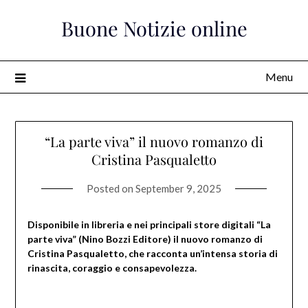
Skip
Buone Notizie online
to
content
Menu
“La parte viva” il nuovo romanzo di
Cristina Pasqualetto
Posted on
September 9, 2025
Disponibile in libreria e nei principali store digitali “La
parte viva” (Nino Bozzi Editore) il nuovo romanzo di
Cristina Pasqualetto, che racconta un’intensa storia di
rinascita, coraggio e consapevolezza.