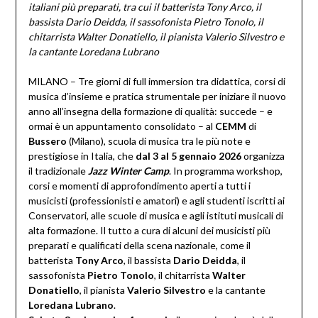
italiani più preparati,
tra cui il batterista Tony Arco, il
bassista Dario Deidda, il sassofonista Pietro Tonolo,
il
chitarrista Walter Donatiello, il pianista Valerio Silvestro e
la cantante Loredana Lubrano
MILANO – Tre giorni di full immersion tra didattica, corsi di
musica d’insieme e pratica strumentale per iniziare il nuovo
anno all’insegna della formazione di qualità: succede – e
ormai è un appuntamento consolidato – al
CEMM
di
Bussero
(Milano), scuola di musica tra le pi
ù
note e
prestigiose in Italia, che
dal 3 al 5 gennaio 2026
organizza
il tradizionale
Jazz Winter Camp
. In programma workshop,
corsi e momenti di approfondimento aperti a tutti i
musicisti (professionisti e amatori) e agli studenti iscritti ai
Conservatori, alle scuole di musica e agli istituti musicali di
alta formazione. Il tutto a cura di alcuni dei musicisti pi
ù
preparati e qualificati della scena nazionale, come il
batterista
Tony Arco
, il bassista
Dario Deidda
, il
sassofonista
Pietro Tonolo
, il chitarrista
Walter
Donatiello
, il pianista
Valerio Silvestro
e la cantante
Loredana Lubrano
.