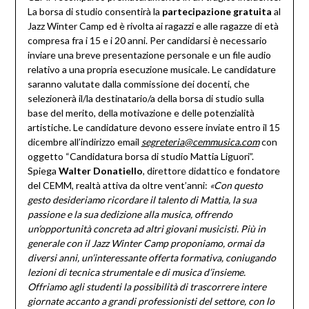
La borsa di studio consentirà la
partecipazione gratuita
al
Jazz Winter Camp ed è rivolta ai ragazzi e alle ragazze di età
compresa fra i 15 e i 20 anni. Per candidarsi è necessario
inviare una breve presentazione personale e un file audio
relativo a una propria esecuzione musicale. Le candidature
saranno valutate dalla commissione dei docenti, che
selezionerà il/la destinatario/a della borsa di studio sulla
base del merito, della motivazione e delle potenzialità
artistiche. Le candidature devono essere inviate entro il 15
dicembre all’indirizzo email
segreteria@cemmusica.com
con
oggetto “Candidatura borsa di studio Mattia Liguori”.
Spiega
Walter Donatiello
, direttore didattico e fondatore
del CEMM, realtà attiva da oltre vent’anni:
«Con questo
gesto desideriamo ricordare il talento di Mattia, la sua
passione e la sua dedizione alla musica, offrendo
un’opportunità concreta ad altri giovani musicisti. Più in
generale con il Jazz Winter Camp proponiamo, ormai da
diversi anni, un’interessante offerta formativa, coniugando
lezioni di tecnica strumentale e di musica d’insieme.
Offriamo agli studenti la possibilità di trascorrere intere
giornate accanto a grandi professionisti del settore, con lo