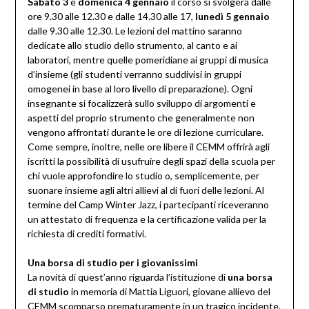
Sabato 3
e
domenica 4 gennaio
il corso si svolgerà dalle
ore 9.30 alle 12.30 e dalle 14.30 alle 17,
lunedì 5 gennaio
dalle 9.30 alle 12.30. Le lezioni del mattino saranno
dedicate allo studio dello strumento, al canto e ai
laboratori, mentre quelle pomeridiane ai gruppi di musica
d’insieme (gli studenti verranno suddivisi in gruppi
omogenei in base al loro livello di preparazione). Ogni
insegnante si focalizzer
à
sullo sviluppo di argomenti e
aspetti del proprio strumento che generalmente non
vengono affrontati durante le ore di lezione curriculare.
Come sempre, inoltre, nelle ore libere il CEMM offrir
à
agli
iscritti la possibilità di usufruire degli spazi della scuola per
chi vuole approfondire lo studio o, semplicemente, per
suonare insieme agli altri allievi al di fuori delle lezioni. Al
termine del Camp Winter Jazz, i partecipanti riceveranno
un attestato di frequenza e la certificazione valida per la
richiesta di crediti formativi.
Una borsa di studio per i giovanissimi
La novità di quest’anno riguarda l’istituzione di
una borsa
di studio
in memoria di Mattia Liguori, giovane allievo del
CEMM scomparso prematuramente in un tragico incidente.