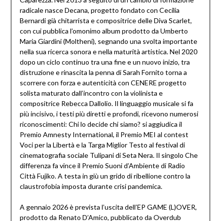
radicale nasce Decana, progetto fondato con Cecilia
Bernardi già chitarrista e compositrice delle Diva Scarlet,
con cui pubblica l’omonimo album prodotto da Umberto
Maria Giardini (Moltheni), segnando una svolta importante
nella sua ricerca sonora e nella maturità artistica. Nel 2020
dopo un ciclo continuo tra una fine e un nuovo inizio, tra
distruzione e rinascita la penna di Sarah Fornito torna a
scorrere con forza e autenticità con CENERE progetto
solista maturato dall’incontro con la violinista e
compositrice Rebecca Dallolio. Il linguaggio musicale si fa
più incisivo, i testi più diretti e profondi, ricevono numerosi
riconoscimenti: Chi lo decide chi siamo? si aggiudica il
Premio Amnesty International, il Premio MEI al contest
Voci per la Libertà e la Targa Miglior Testo al festival di
cinematografia sociale Tulipani di Seta Nera. Il singolo Che
differenza fa vince il Premio Suoni d’Ambiente di Radio
Città Fujiko. A testa in giù un grido di ribellione contro la
claustrofobia imposta durante crisi pandemica.
A gennaio 2026 è prevista l’uscita dell’EP GAME (L)OVER,
prodotto da Renato D’Amico, pubblicato da Overdub