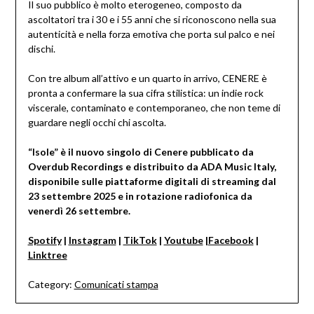
Il suo pubblico è molto eterogeneo, composto da
ascoltatori tra i 30 e i 55 anni che si riconoscono nella sua
autenticità e nella forza emotiva che porta sul palco e nei
dischi.
Con tre album all’attivo e un quarto in arrivo, CENERE è
pronta a confermare la sua cifra stilistica: un indie rock
viscerale, contaminato e contemporaneo, che non teme di
guardare negli occhi chi ascolta.
“Isole” è il nuovo singolo di Cenere pubblicato da
Overdub Recordings e distribuito da ADA Music Italy,
disponibile sulle piattaforme digitali di streaming dal
23 settembre 2025 e in rotazione radiofonica da
venerdì 26 settembre.
Spotify
|
Instagram
|
TikTok
|
Youtube
|
Facebook
|
Linktree
Category:
Comunicati stampa