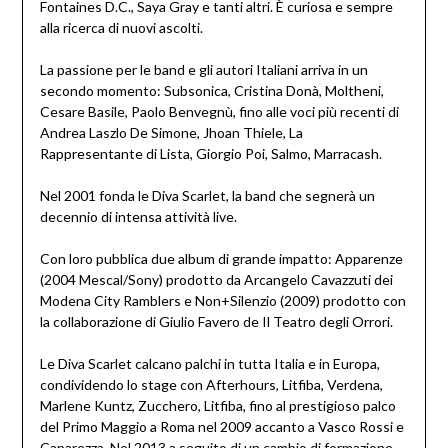
Fontaines D.C., Saya Gray e tanti altri. È curiosa e sempre
alla ricerca di nuovi ascolti.
La passione per le band e gli autori Italiani arriva in un
secondo momento: Subsonica, Cristina Donà, Moltheni,
Cesare Basile, Paolo Benvegnù, fino alle voci più recenti di
Andrea Laszlo De Simone, Jhoan Thiele, La
Rappresentante di Lista, Giorgio Poi, Salmo, Marracash.
Nel 2001 fonda le Diva Scarlet, la band che segnerà un
decennio di intensa attività live.
Con loro pubblica due album di grande impatto: Apparenze
(2004 Mescal/Sony) prodotto da Arcangelo Cavazzuti dei
Modena City Ramblers e Non+Silenzio (2009) prodotto con
la collaborazione di Giulio Favero de Il Teatro degli Orrori.
Le Diva Scarlet calcano palchi in tutta Italia e in Europa,
condividendo lo stage con Afterhours, Litfiba, Verdena,
Marlene Kuntz, Zucchero, Litfiba, fino al prestigioso palco
del Primo Maggio a Roma nel 2009 accanto a Vasco Rossi e
Caparezza. Nel 2013 a seguito di un cambio di formazione