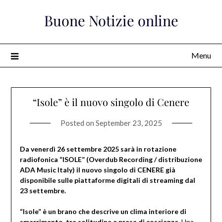
Skip
Buone Notizie online
to
content
Menu
“Isole” è il nuovo singolo di Cenere
Posted on
September 23, 2025
Da venerdì 26 settembre 2025 sarà in rotazione
radiofonica “ISOLE” (Overdub Recording / distribuzione
ADA Music Italy) il nuovo singolo di CENERE già
disponibile sulle piattaforme digitali di streaming dal
23 settembre.
“Isole” è un brano che descrive un clima interiore di
smarrimento, tra solitudine e presa di coscienza.
Una