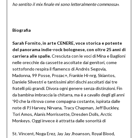
ho sentito il mix finale mi sono letteralmente commossa».
Biografia
Sarah Fornito, in arte CENERE, voce storica e potente
del panorama indie-rock bolognese, con oltre 25 anni di
carriera alle spalle.
Cresciuta con le voci di Mina e Baglioni
nelle orecchie da cassette ascoltate dai genitori, come
sottofondo respira il flamenco di Andrés Segovia,
Madonna, 99 Posse, Prozac+, Frankie Hi-nrg, Skiantos,
Daniele Silvestri e tantissimi altri dischi ascoltati dai tre
fratelli più grandi. Divora ogni genere senza distinzioni. Fin
da bambina imbraccia la chitarra, ma è a cavallo degli gli anni
’90 che la ritrova come compagna costante, ispirata dalle
note di PJ Harvey, Nirvana, Tracy Chapman, Jeff Buckley,
Tori Amos, Alanis Morrissette, Dresden Dolls, Arctic
Monkeys. Oggi invece è attratta dalle sonorità di
St. Vincent, Noga Erez, Jay Jay Jhoanson, Royal Blood,