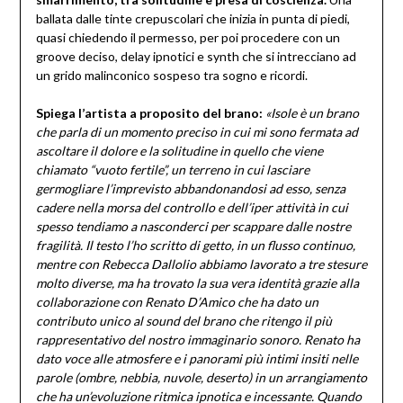
ballata dalle tinte crepuscolari che inizia in punta di piedi,
quasi chiedendo il permesso, per poi procedere con un
groove deciso, delay ipnotici e synth che si intrecciano ad
un grido malinconico sospeso tra sogno e ricordi.
Spiega l’artista a proposito del brano:
«Isole è un brano
che parla di un momento preciso in cui mi sono fermata ad
ascoltare il dolore e la solitudine in quello che viene
chiamato “vuoto fertile”, un terreno in cui lasciare
germogliare l’imprevisto abbandonandosi ad esso, senza
cadere nella morsa del controllo e dell’iper attività in cui
spesso tendiamo a nasconderci per scappare dalle nostre
fragilità. Il testo l’ho scritto di getto, in un flusso continuo,
mentre con Rebecca Dallolio abbiamo lavorato a tre stesure
molto diverse, ma ha trovato la sua vera identità grazie alla
collaborazione con Renato D’Amico che ha dato un
contributo unico al sound del brano che ritengo il più
rappresentativo del nostro immaginario sonoro. Renato ha
dato voce alle atmosfere e i panorami più intimi insiti nelle
parole (ombre, nebbia, nuvole, deserto) in un arrangiamento
che ha un’evoluzione ritmica ipnotica e incessante. Quando