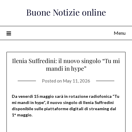
Skip
Buone Notizie online
to
content
Menu
Ilenia Suffredini: il nuovo singolo “Tu mi
mandi in hype”
Posted on
May 11, 2026
Da venerdì 15 maggio sarà in rotazione radiofonica “Tu
mi mandi in hype”, il nuovo singolo di Ilenia Suffredini
disponibile sulle piattaforme digitali di streaming dal
1° maggio.