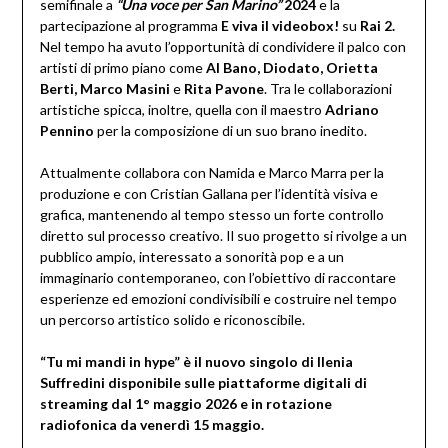
semifinale a
“Una voce per San Marino”
2024
e la
partecipazione al programma
E viva il videobox!
su
Rai 2.
Nel tempo ha avuto l’opportunità di condividere il palco con
artisti di primo piano come
Al Bano, Diodato, Orietta
Berti, Marco Masini
e
Rita Pavone
. Tra le collaborazioni
artistiche spicca, inoltre, quella con il maestro
Adriano
Pennino
per la composizione di un suo brano inedito.
Attualmente collabora con Namida e Marco Marra per la
produzione e con Cristian Gallana per l’identità visiva e
grafica, mantenendo al tempo stesso un forte controllo
diretto sul processo creativo. Il suo progetto si rivolge a un
pubblico ampio, interessato a sonorità pop e a un
immaginario contemporaneo, con l’obiettivo di raccontare
esperienze ed emozioni condivisibili e costruire nel tempo
un percorso artistico solido e riconoscibile.
“Tu mi mandi in hype” è il nuovo singolo di Ilenia
Suffredini disponibile sulle piattaforme digitali di
streaming dal 1° maggio 2026 e in rotazione
radiofonica da venerdì 15 maggio.