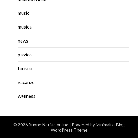
music
musica
news
pizzica
turismo
vacanze
wellness
© 2026 Buone Notizie online
| Powered by
Minimalist Blog
WordPress Theme