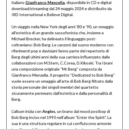
italiano
Gianfranco Menzella
, disponibile in CD e digital
download/streaming dal 24 maggio 2024 e distribuito da
IRD International e Believe Digital.
Un viaggio nella New York degli anni ’80 e ’90, un omaggio
all’estetica di un grande sassofonista che, insieme a
Michael Brecker, ha delineato il linguaggio post-
coltraniano: Bob Berg. Le canzoni dal suono moderno con
riferimenti pop e davisiani fanno parte del repertorio di
Berg degli ultimi anni della sua carriera influenzato dalle
collaborazioni con M.Stern, C.Corea, D.Kikoski. Tra i brani
una composizione originale “Mr Berg” composta da
Gianfranco Menzella. Il progetto “Dedicated to Bob Berg”
vuole essere un omaggio all’arte di Bob Berg filtrato dalla
storia personale dei singoli membri del quartetto
sicuramente permeato dall’estetica e dalla personalità di
Berg.
L’album inizia con
Angles
, un brano dal mood postbop di
Bob Berg inciso nel 1993 nell’album “Enter the Spirit”. La
sua è una struttura regolare in cui confluiscono armonie