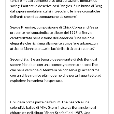
tonali e modali complesse su una pulsazione medium up
swing. L’autore lo descrive così “Angles è un brano di Berg
dal sapore modale in cui si intrecciano le linee cromatiche
deliranti che mi accompagnano da sempre”.
Segue
Promise
, composizione di Chick Corea anch’essa
presente nel sopraindicato album del 1993 di Berg e
caratterizzata nella visione del leader da “una melodia
elegante che richiama alla mente atmosfere urbane…un
attico di Manhattan….e le luci della città sottostante.”
Second Sight
è un tema blueseggiante di Bob Berg dal
sapore irlandese con un accompagnamento second line
che nella versione di Menzella ne conserva gli accenti ma
con un drive ritmico più moderno che porta il quartetto ad
esplodere in maniera inaspettata.
Chiude la prima parte
dell’album
The Search
è una
splendida ballad di Mike Stern incisa da Berg insieme al
chitarrista nell’album “Short Stories” del 1987. Uno