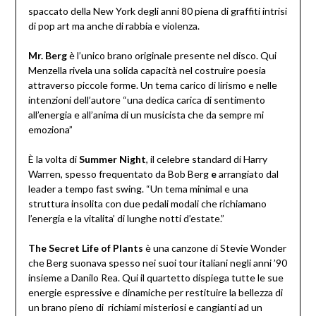
spaccato della New York degli anni 80 piena di graffiti intrisi
di pop art ma anche di rabbia e violenza.
Mr. Berg
è l’unico brano originale presente nel disco. Qui
Menzella rivela una solida capacità nel costruire poesia
attraverso piccole forme. Un tema carico di lirismo e nelle
intenzioni dell’autore “una dedica carica di sentimento
all’energia e all’anima di un musicista che da sempre mi
emoziona”
È la volta di
Summer Night
, il celebre standard di Harry
Warren, spesso frequentato da Bob Berg
e
arrangiato dal
leader a tempo fast swing. “Un tema minimal e una
struttura insolita con due pedali modali che richiamano
l’energia e la vitalita’ di lunghe notti d’estate.”
The Secret Life of Plants
è una canzone di Stevie Wonder
che Berg suonava spesso nei suoi tour italiani negli anni ’90
insieme a Danilo Rea. Qui il quartetto dispiega tutte le sue
energie espressive e dinamiche per restituire la bellezza di
un brano pieno di richiami misteriosi e cangianti ad un